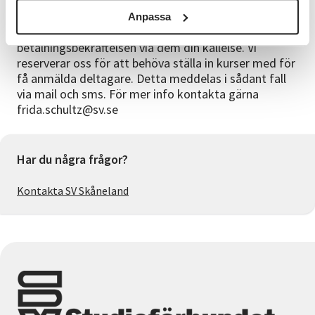
För att spara på vår miljö skickar vi kallelser via e-
post. Håll koll i din skräppost, för kallelsen/fakturan
Anpassa
kan hamna där. Betalar du via Klarna är
betalningsbekräftelsen via dem din kallelse. Vi
reserverar oss för att behöva ställa in kurser med för
få anmälda deltagare. Detta meddelas i sådant fall
via mail och sms. För mer info kontakta gärna
frida.schultz@sv.se
Har du några frågor?
Kontakta SV Skåneland