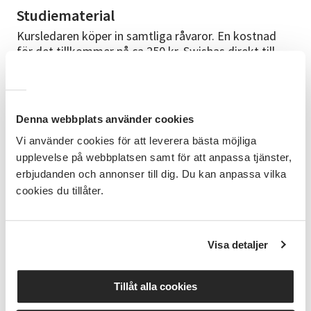
Studiematerial
Kursledaren köper in samtliga råvaror. En kostnad
för det tillkommer på ca 250 kr. Swishas direkt till
ledaren under kursen.
Cirkelledare
Vincent Vitlock - erfaren Internationell kock med
Denna webbplats använder cookies
många års erfarenhet av att undervisa i matlagning.
Vi använder cookies för att leverera bästa möjliga
Bott i Italien och studerat italiensk matkultur på
upplevelse på webbplatsen samt för att anpassa tjänster,
djupet och älskar att dela sin passion med andra.
erbjudanden och annonser till dig. Du kan anpassa vilka
cookies du tillåter.
Bra att veta
Du behöver inga förkunskaper för att gå den här
kursen. Grundläggande kökskunskaper är användbar
men inte nödvändig. Förkläde eller kläder som tål att
Visa detaljer
bli smutsiga är att rekommendera.
Tillåt alla cookies
Anmälningsinformation