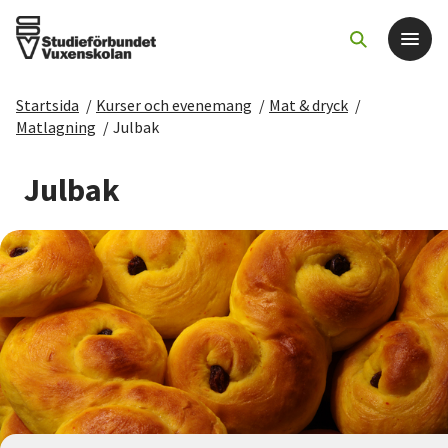
Startsida
/
Kurser och evenemang
/
Mat & dryck
/
Det här gör vi
Matlagning
/
Julbak
För dig som
Julbak
Sök kurser och evenemang
Om SV
Starta studiecirkel
Cirkelledare