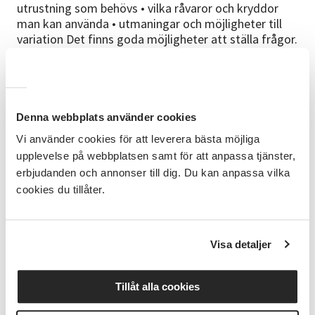
utrustning som behövs • vilka råvaror och kryddor
man kan använda • utmaningar och möjligheter till
variation Det finns goda möjligheter att ställa frågor.
Förkunskaper
Inga förkunskaper krävs. Passar både nybörjare och
den som vill lära sig mer.
Denna webbplats använder cookies
Material
Vi använder cookies för att leverera bästa möjliga
upplevelse på webbplatsen samt för att anpassa tjänster,
Kompendie om kimchi från Godroten delas ut till
deltagarna.
erbjudanden och annonser till dig. Du kan anpassa vilka
cookies du tillåter.
Kursledare
Mats Hansson är en mathantverkare som har drivit
mathantverksföretaget Godroten i Oskarshamn
Visa detaljer
under flera år. Han har tillverkat kimchi som sålts
runt om i Småland. Under den här kursen delar han
med sig att sina kunskaper och erfarenheter.
Tillåt alla cookies