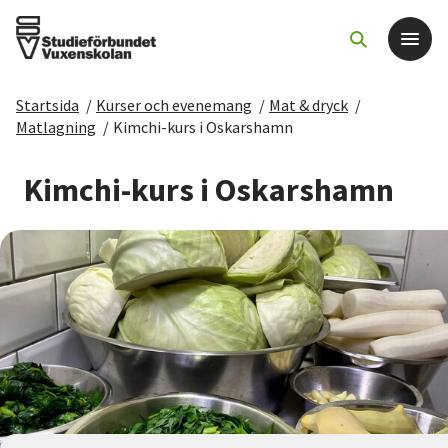
Startsida
/
Kurser och evenemang
/
Mat & dryck
/
Det här gör vi
Matlagning
/
Kimchi-kurs i Oskarshamn
För dig som
Kimchi-kurs i Oskarshamn
Sök kurser och evenemang
Om SV
Starta studiecirkel
Cirkelledare