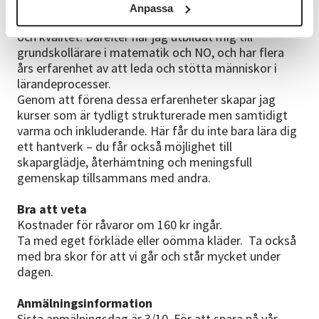
med erfarenhet av arbete inom specialkemi, vilket
Anpassa
har gett mig en stark känsla för noggrannhet, hygien
och kvalitet. Därefter har jag utbildat mig till
grundskollärare i matematik och NO, och har flera
års erfarenhet av att leda och stötta människor i
lärandeprocesser.
Genom att förena dessa erfarenheter skapar jag
kurser som är tydligt strukturerade men samtidigt
varma och inkluderande. Här får du inte bara lära dig
ett hantverk – du får också möjlighet till
skaparglädje, återhämtning och meningsfull
gemenskap tillsammans med andra.
Bra att veta
Kostnader för råvaror om 160 kr ingår.
Ta med eget förkläde eller oömma kläder. Ta också
med bra skor för att vi går och står mycket under
dagen.
Anmälningsinformation
Sista anmälningsdag är 3/10. För att spara på vår