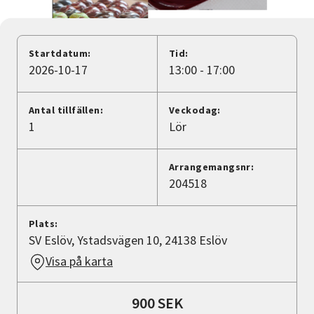
Nyheter
Avdelningar
Startdatum:
Tid:
2026-10-17
13:00 - 17:00
Lyssna
Antal tillfällen:
Veckodag:
1
Lör
Arrangemangsnr:
204518
Plats:
SV Eslöv, Ystadsvägen 10, 24138 Eslöv
Visa på karta
900 SEK