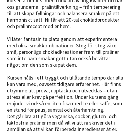
kursen arbetar vi med choklad av hög kvalitet och lär
oss grunderna i pralintillverkning – från temperering
till att skapa fyllningar och balansera smaker på ett
harmoniskt sätt. Ni får ett 20-tal chokladprodukter
och pralinrecept med er hem.
Vi låter fantasin ta plats genom att experimentera
med olika smakkombinationer. Steg för steg växer
små, personliga chokladkreationer fram till praliner
som inte bara smakar gott utan också berättar
något om den som skapat dem.
Kursen hålls i ett tryggt och tillåtande tempo där alla
kan vara med, oavsett tidigare erfarenhet. Här finns
utrymme att prova, upptäcka och utvecklas – utan
stress eller krav på perfektion. Under kursens gång
erbjuder vi också en liten fika med te eller kaffe, som
en stund för paus, samtal och återhämtning.
Det går bra att göra veganska, socker, gluten- och
laktosfria praliner men då vill vi att ni skriver det i
anmälan så att vi kan förbereda ingredienser åt er.