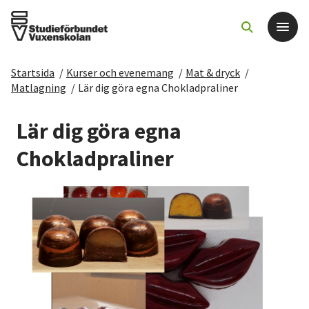
Startsida
/
Kurser och evenemang
/
Mat & dryck
/
Det här gör vi
Matlagning
/
Lär dig göra egna Chokladpraliner
För dig som
Lär dig göra egna
Chokladpraliner
Sök kurser och evenemang
Om SV
Starta studiecirkel
Cirkelledare