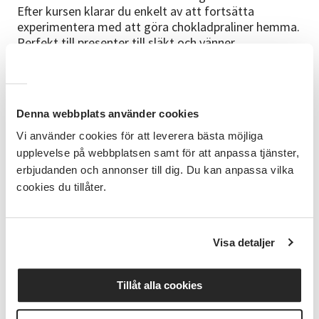
Efter kursen klarar du enkelt av att fortsätta
experimentera med att göra chokladpraliner hemma.
Perfekt till presenter till släkt och vänner.
UPPLÄGG
Taghrid inleder med en kortare introduktion om
chokladens väg till oss och om chokladens historia
Denna webbplats använder cookies
och varför vi ska köpa sjyst choklad, ni får också
smaka på några olika chokladsorter. Tillsammans går
Vi använder cookies för att leverera bästa möjliga
vi igenom varje moment och ni får jobba på
upplevelse på webbplatsen samt för att anpassa tjänster,
självständigt däremellan.
erbjudanden och annonser till dig. Du kan anpassa vilka
cookies du tillåter.
Förkunskaper
Kursen kräver inga förkunskaper. Just den här kursen
riktar sig till personer från 15 år. Yngre går bra i
Visa detaljer
målsmans sällskap.
Ledaren
Tillåt alla cookies
Min bakgrund är inom både naturvetenskap och
pedagogik. Jag är utbildad biomedicinsk analytiker