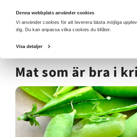
Denna webbplats använder cookies
Vi använder cookies för att leverera bästa möjliga upple
dig. Du kan anpassa vilka cookies du tillåter.
DET HÄR GÖR VI
FÖR DIG SOM
SÖK KURSER OCH EVENE
Visa detaljer
Startsida
/
Kurser och evenemang
/
Mat & dryck
/
Matlag
Mat som är bra i kr