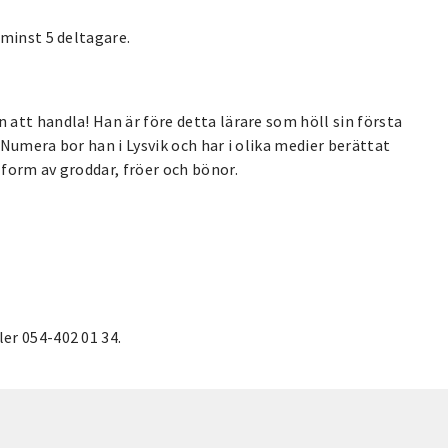
 minst 5 deltagare.
att handla! Han är före detta lärare som höll sin första
Numera bor han i Lysvik och har i olika medier berättat
form av groddar, fröer och bönor.
er 054-402 01 34.