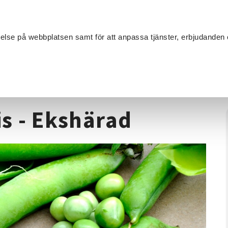
Sök
velse på webbplatsen samt för att anpassa tjänster, erbjudanden 
Om SV
Sta
MANG
ning
/
Mat som är bra i kris - Ekshärad
is - Ekshärad