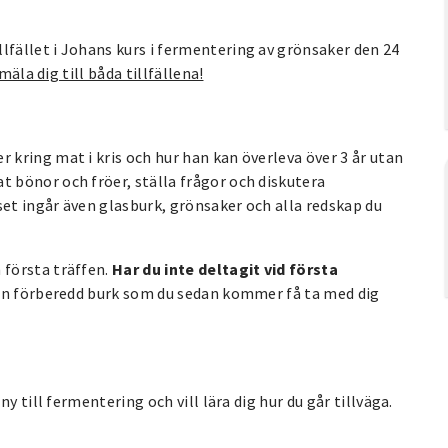
fället i Johans kurs i fermentering av grönsaker den 24
mäla dig till båda tillfällena!
kring mat i kris och hur han kan överleva över 3 år utan
 bönor och fröer, ställa frågor och diskutera
set ingår även glasburk, grönsaker och alla redskap du
första träffen.
Har du inte deltagit vid första
en förberedd burk som du sedan kommer få ta med dig
y till fermentering och vill lära dig hur du går tillväga.