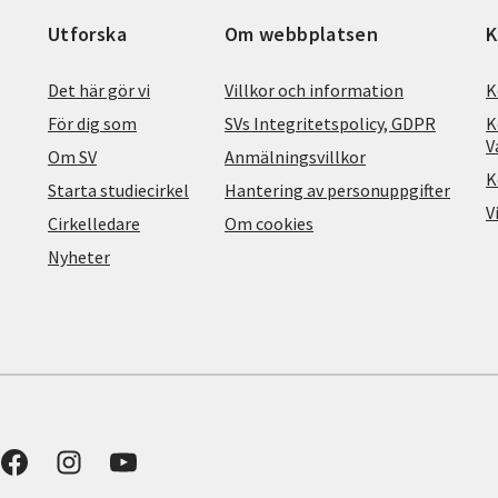
Utforska
Om webbplatsen
K
Det här gör vi
Villkor och information
K
För dig som
SVs Integritetspolicy, GDPR
K
V
Om SV
Anmälningsvillkor
K
Starta studiecirkel
Hantering av personuppgifter
V
Cirkelledare
Om cookies
Nyheter