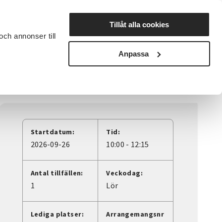
Lyssna
Tillåt alla cookies
och annonser till
rta studiecirkel
Cirkelledare
Nyheter
Avdelningar
Anpassa
Startdatum:
Tid:
2026-09-26
10:00 - 12:15
Antal tillfällen:
Veckodag:
1
Lör
Lediga platser:
Arrangemangsnr