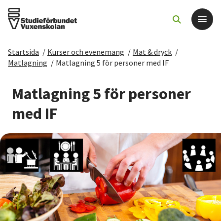
Startsida
/
Kurser och evenemang
/
Mat & dryck
/
Det här gör vi
Matlagning
/
Matlagning 5 för personer med IF
För dig som
Matlagning 5 för personer
med IF
Sök kurser och evenemang
Om SV
Starta studiecirkel
Cirkelledare