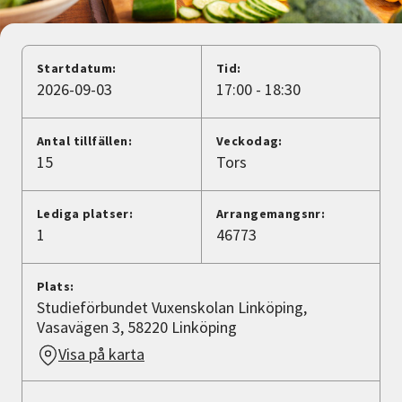
Nyheter
Avdelningar
Startdatum:
Tid:
2026-09-03
17:00 - 18:30
Lyssna
Antal tillfällen:
Veckodag:
15
Tors
Lediga platser:
Arrangemangsnr:
1
46773
Plats:
Studieförbundet Vuxenskolan Linköping,
Vasavägen 3, 58220 Linköping
Visa på karta