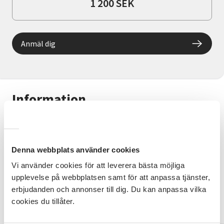
1 200 SEK
Anmäl dig
Information
Laga enkla, goda och nyttiga maträtter. Ni läser
recept, fördelar uppgifterna, lagar, dukar och äter
tillsammans. Matkostnaden på 40 kr per person/gång
Denna webbplats använder cookies
faktureras i slutet av terminen.
Vi använder cookies för att leverera bästa möjliga
upplevelse på webbplatsen samt för att anpassa tjänster,
Kontaktperson
erbjudanden och annonser till dig. Du kan anpassa vilka
Cecilia Beltramo 070-738 23 62
cookies du tillåter.
cecilia.beltramo@sv.se