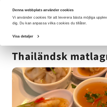
Denna webbplats använder cookies
Vi använder cookies för att leverera bästa möjliga upple
dig. Du kan anpassa vilka cookies du tillåter.
DET HÄR GÖR VI
FÖR DIG SOM
SÖK KURSER OCH EVENE
Visa detaljer
Startsida
/
Kurser och evenemang
/
Mat & dryck
/
Matlag
Thailändsk matlag