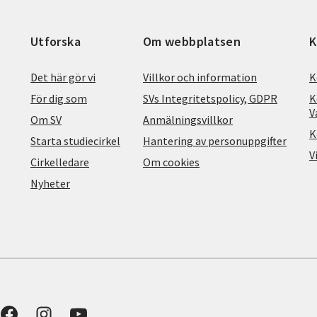
Utforska
Om webbplatsen
K
Det här gör vi
Villkor och information
K
För dig som
SVs Integritetspolicy, GDPR
K
V
Om SV
Anmälningsvillkor
K
Starta studiecirkel
Hantering av personuppgifter
V
Cirkelledare
Om cookies
Nyheter