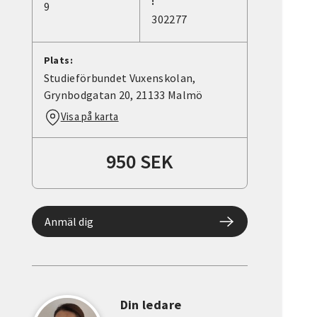
:
9
302277
Plats:
Studieförbundet Vuxenskolan,
Grynbodgatan 20, 21133 Malmö
Visa på karta
950 SEK
Anmäl dig
Din ledare