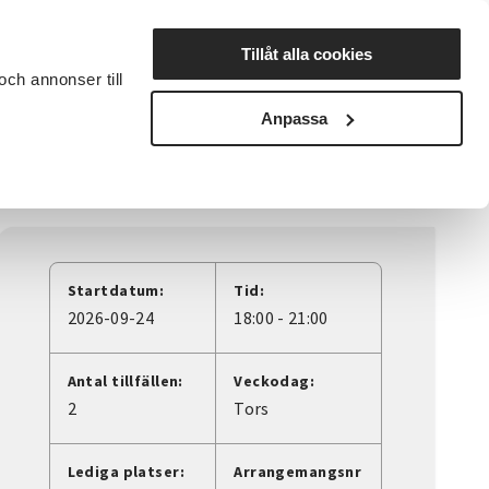
Lyssna
Tillåt alla cookies
och annonser till
rta studiecirkel
Cirkelledare
Nyheter
Avdelningar
Anpassa
Startdatum:
Tid:
2026-09-24
18:00 - 21:00
Antal tillfällen:
Veckodag:
2
Tors
Lediga platser:
Arrangemangsnr