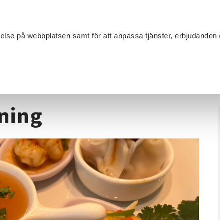
Sök
velse på webbplatsen samt för att anpassa tjänster, erbjudanden 
Om SV
Sta
MANG
ning
/
Thailändsk matlagning
ning