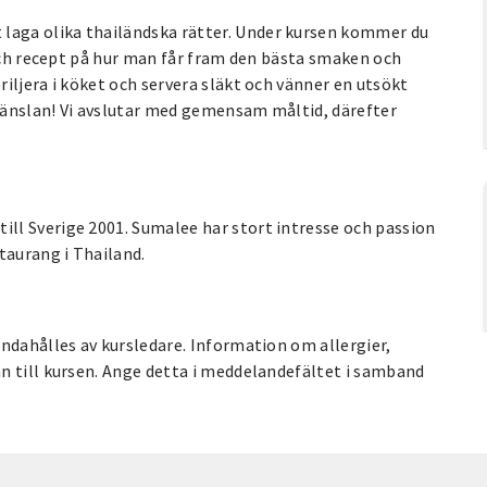
aga olika thailändska rätter. Under kursen kommer du
 och recept på hur man får fram den bästa smaken och
iljera i köket och servera släkt och vänner en utsökt
känslan! Vi avslutar med gemensam måltid, därefter
ll Sverige 2001. Sumalee har stort intresse och passion
taurang i Thailand.
ndahålles av kursledare. Information om allergier,
n till kursen. Ange detta i meddelandefältet i samband