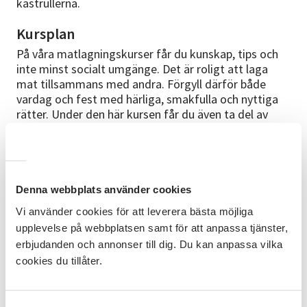
kastrullerna.
Kursplan
På våra matlagningskurser får du kunskap, tips och
inte minst socialt umgänge. Det är roligt att laga
mat tillsammans med andra. Förgyll därför både
vardag och fest med härliga, smakfulla och nyttiga
rätter. Under den här kursen får du även ta del av
betydelsefull näringslära på ett inspirerande och
givande sätt. Laktovegetariskt innebär att
matlagningen innehåller mejeriprodukter såsom
grädde, mjölk och crème fraiche. Ni träffas varannan
torsdag med start den 27 aug.
Denna webbplats använder cookies
Vi använder cookies för att leverera bästa möjliga
Studiematerial
upplevelse på webbplatsen samt för att anpassa tjänster,
Recept framtagna av kursledaren, anpassat efter
erbjudanden och annonser till dig. Du kan anpassa vilka
deltagarnas intresse.
cookies du tillåter.
Cirkelledare
Inger Åsberg har många års erfarenhet inom det