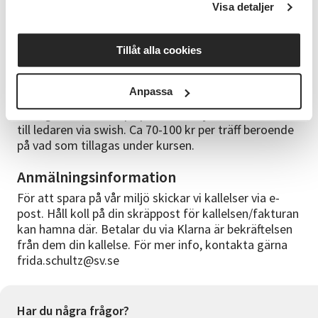
Visa detaljer
vegetariska köket. Under kursens gång kommer hon
dela med sig av historien om hur hennes liv
förändrades och intresset för matlagning började.
Tillåt alla cookies
Bra att veta
Anpassa
Råvarorna som används under kursen bekostas av
deltagarna. Betalas på plats vid varje kursträff direkt
till ledaren via swish. Ca 70-100 kr per träff beroende
på vad som tillagas under kursen.
Anmälningsinformation
För att spara på vår miljö skickar vi kallelser via e-
post. Håll koll på din skräppost för kallelsen/fakturan
kan hamna där. Betalar du via Klarna är bekräftelsen
från dem din kallelse. För mer info, kontakta gärna
frida.schultz@sv.se
Har du några frågor?