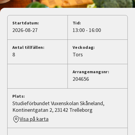
Nyheter
Avdelningar
Startdatum:
Tid:
2026-08-27
13:00 - 16:00
Lyssna
Antal tillfällen:
Veckodag:
8
Tors
Arrangemangsnr:
204656
Plats:
Studieförbundet Vuxenskolan Skåneland,
Kontinentgatan 2, 23142 Trelleborg
Visa på karta