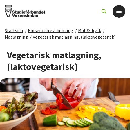
Startsida
/
Kurser och evenemang
/
Mat & dryck
/
Det här gör vi
Matlagning
/
Vegetarisk matlagning, (laktovegetarisk)
För dig som
Vegetarisk matlagning,
(laktovegetarisk)
Sök kurser och evenemang
Om SV
Starta studiecirkel
Cirkelledare