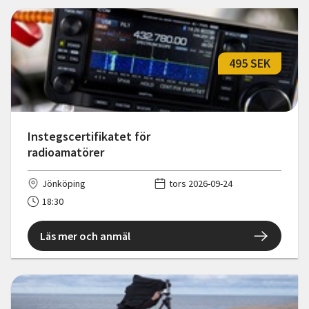
495 SEK
Instegscertifikatet för
radioamatörer
Jönköping
tors 2026-09-24
18:30
Läs mer och anmäl