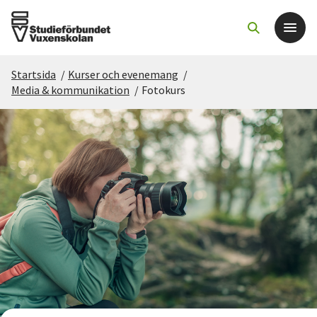
Startsida
/
Kurser och evenemang
/
Det här gör vi
Media & kommunikation
/
Fotokurs
För dig som
Sök kurser och evenemang
Om SV
Starta studiecirkel
Cirkelledare