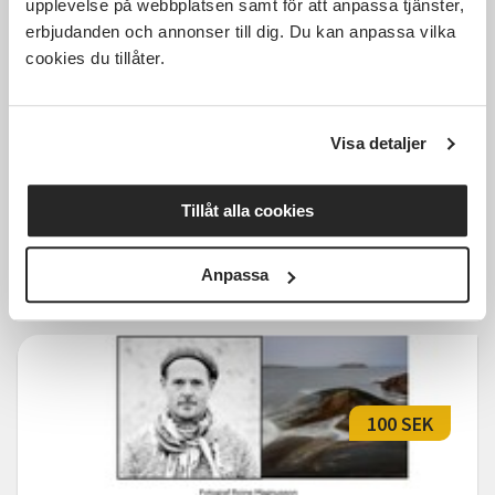
upplevelse på webbplatsen samt för att anpassa tjänster,
erbjudanden och annonser till dig. Du kan anpassa vilka
cookies du tillåter.
Fotokurs – Vardagsfoto med
mobilkamera
Visa detaljer
Jönköping
ons 2026-09-02
Tillåt alla cookies
17:30
Läs mer och anmäl
Anpassa
100 SEK