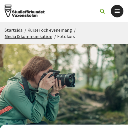
Startsida
/
Kurser och evenemang
/
Det här gör vi
Media & kommunikation
/
Fotokurs
För dig som
Sök kurser och evenemang
Om SV
Starta studiecirkel
Cirkelledare