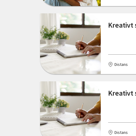
Lund
Skåne län
Malmö
Kreativt
Stockholms län
Mora
Södermanlands län
Nybro
Uppsala län
Sala
Distans
Värmlands län
Stenungsund
Västerbottens län
Stockholm
Kreativt
Västernorrlands län
Torsås
Västmanlands län
Trelleborg
Västra Götalands län
Varberg
Örebro län
Distans