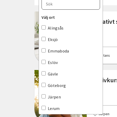
Välj län
Blekinge län
Välj ort
Kreativt 
Dalarnas län
Alingsås
Gotlands län
Eksjö
Gävleborgs län
Emmaboda
Distans
Hallands län
Eslöv
Jämtlands län
Gävle
Skrivkurs
Jönköpings län
Göteborg
Kalmar län
Järpen
Kronobergs län
Lerum
Järpen
Norrbottens län