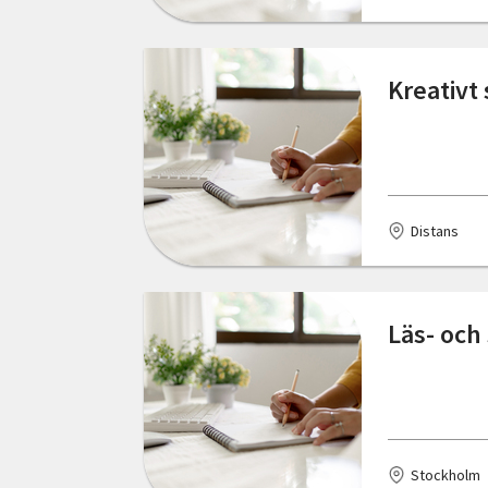
Värnamo
Östergötlands län
Ängelholm
Kreativt 
Distans
Läs- och
Stockholm