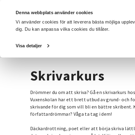
Denna webbplats använder cookies
Vi använder cookies för att leverera bästa möjliga upple
dig. Du kan anpassa vilka cookies du tillåter.
DET HÄR GÖR VI
FÖR DIG SOM
SÖK KURSER OCH EVENE
Visa detaljer
Startsida
/
Kurser och evenemang
/
Media & kommunikat
Skrivarkurs
Drömmer du om att skriva? Gå en skrivarkurs hos
Vuxenskolan har ett brett utbud av grund- och f
skrivande för dig som vill bli en bättre skribent.
författardrömmar? Våga ta tag i dem!
Däckardrottning, poet eller att börja skriva lättlä