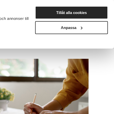
Lyssna
Tillåt alla cookies
och annonser till
rta studiecirkel
Cirkelledare
Nyheter
Avdelningar
Anpassa