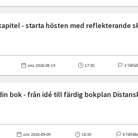
 kapitel - starta hösten med reflekterande 
ons 2026-08-19
17:30
3 Tillfäl
in bok - från idé till färdig bokplan Distan
ons 2026-09-09
18:30
6 Tillfäll