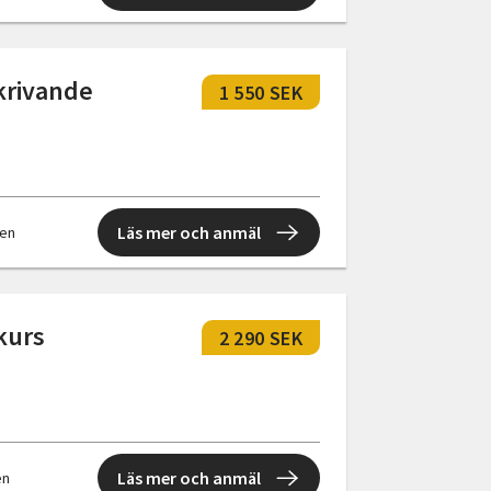
skrivande
1 550 SEK
Läs mer och anmäl
len
skurs
2 290 SEK
Läs mer och anmäl
en