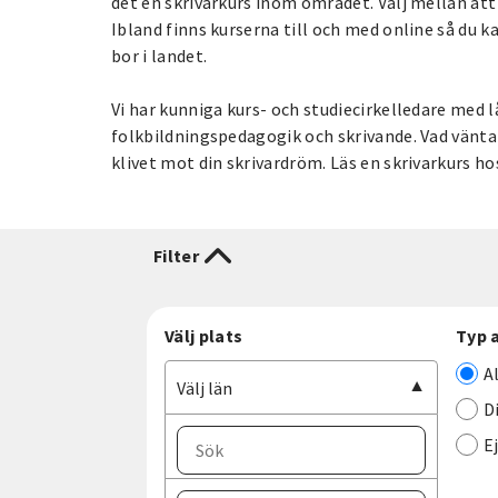
det en skrivarkurs inom området. Välj mellan att l
Ibland finns kurserna till och med online så du k
bor i landet.
Vi har kunniga kurs- och studiecirkelledare med 
folkbildningspedagogik och skrivande. Vad vänta
klivet mot din skrivardröm. Läs en skrivarkurs ho
Filter
Välj plats
Typ 
A
Välj län
D
E
Välj ort