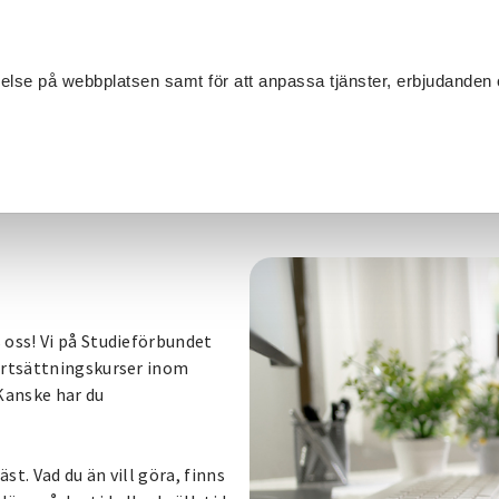
Sök
velse på webbplatsen samt för att anpassa tjänster, erbjudanden 
Om SV
Sta
MANG
ion
/
Skrivarkurs
 oss! Vi på Studieförbundet
ortsättningskurser inom
 Kanske har du
st. Vad du än vill göra, finns