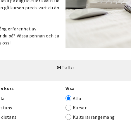
äsa på dagtid eller kvällstid.
an gå kursen precis vart du än
lång erfarenhet av
r du på? Vässa pennan och ta
s oss!
54
Träffar
av kurs
Visa
lla
Alla
istans
Kurser
j distans
Kulturarrangemang