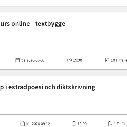
urs online - textbygge
tis 2026-09-08
19:30
10 Tillfäll
 i estradpoesi och diktskrivning
lör 2026-09-12
13:00
1 Tillfäl