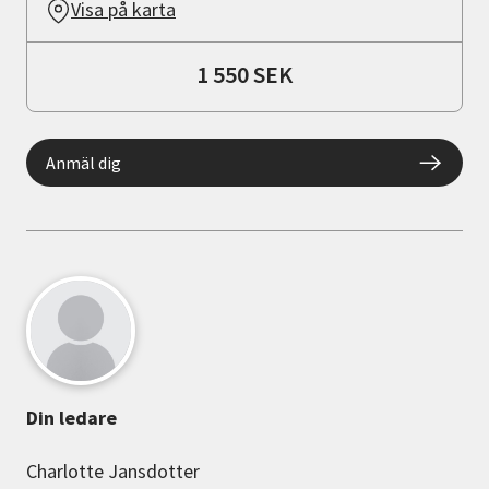
Visa på karta
1 550 SEK
Anmäl dig
Din ledare
Charlotte Jansdotter