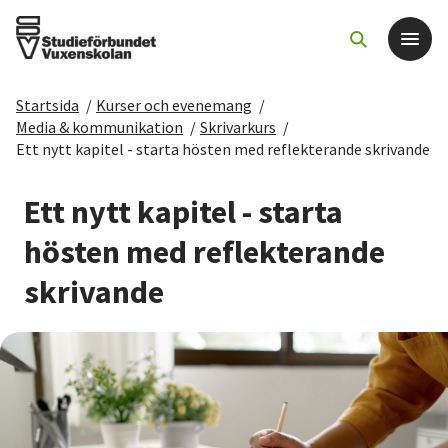
Startsida
/
Kurser och evenemang
/
Det här gör vi
Media & kommunikation
/
Skrivarkurs
/
Ett nytt kapitel - starta hösten med reflekterande skrivande
För dig som
Ett nytt kapitel - starta
Sök kurser och evenemang
hösten med reflekterande
skrivande
Om SV
Starta studiecirkel
Cirkelledare