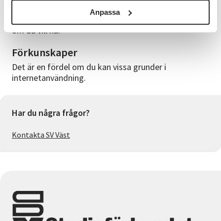
Du behöver ha med dig smartphone eller surfplatta
Anpassa
och laddsladd. Kaffe, te eller fika får du ta med själv
om du vill ha.
Förkunskaper
Det är en fördel om du kan vissa grunder i
internetanvändning.
Har du några frågor?
Kontakta SV Väst