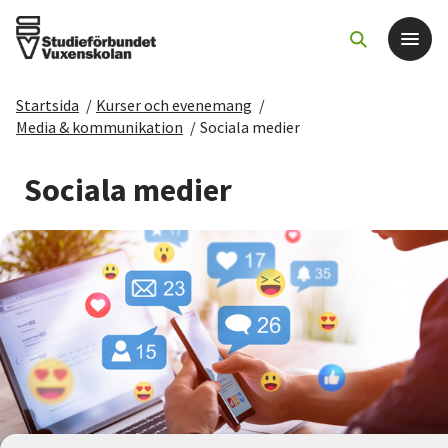
Startsida
/
Kurser och evenemang
/
Det här gör vi
Media & kommunikation
/
Sociala medier
För dig som
Sociala medier
Sök kurser och evenemang
Om SV
Starta studiecirkel
Cirkelledare