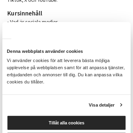
Kursinnehåll
• Vad är sociala medier
• Kommunikations appar, tex WhatsApp och
Messenger
Denna webbplats använder cookies
• Känna igen bluffar, falska nyheter och falska konton
Vi använder cookies för att leverera bästa möjliga
• Säkerhet och integritet - skydda dina konton
upplevelse på webbplatsen samt för att anpassa tjänster,
erbjudanden och annonser till dig. Du kan anpassa vilka
• Vad är troll och hur hanterar man dem?
cookies du tillåter.
• Praktiska moment med den egna mobilen
Studiematerial
Visa detaljer
Cirkelledaren kommer sammanställa ett studiehäfte
som går att köpa vid kursstart
Tillåt alla cookies
Att ta med