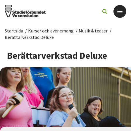
Startsida
/
Kurser och evenemang
/
Musik & teater
/
Det här gör vi
Berättarverkstad Deluxe
För dig som
Berättarverkstad Deluxe
Sök kurser och evenemang
Om SV
Starta studiecirkel
Cirkelledare