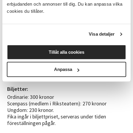
erbjudanden och annonser till dig. Du kan anpassa vilka
improvisation och är en riktigt originell
cookies du tillåter.
teaterupplevelse som tilltalar såväl en van som en
ovan teaterpublik. Föreställningen är mycket
interaktiv och har skrattgaranti.
Så många som sett Blåst på semestern har verkligen
Visa detaljer
uttryckt sin uppskattning över att ”äntligen få
skratta”. Julkonfekten smakar precis lika gott och är
minst lika skrattretande.
Tillåt alla cookies
För att fira 60 år bjuder Västra Jämtlands
teaterförening på bubbel och snacks innan
Anpassa
föreställningen.
Biljetter:
Ordinarie: 300 kronor
Scenpass (medlem i Riksteatern): 270 kronor
Ungdom: 230 kronor.
Fika ingår i biljettpriset, serveras under tiden
föreställningen pågår.