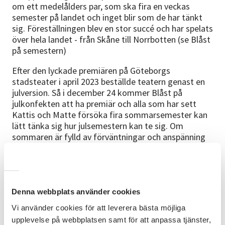
om ett medelålders par, som ska fira en veckas
semester på landet och inget blir som de har tänkt
sig. Föreställningen blev en stor succé och har spelats
över hela landet - från Skåne till Norrbotten (se Blåst
på semestern)
Efter den lyckade premiären på Göteborgs
stadsteater i april 2023 beställde teatern genast en
julversion. Så i december 24 kommer Blåst på
julkonfekten att ha premiär och alla som har sett
Kattis och Matte försöka fira sommarsemester kan
lätt tänka sig hur julsemestern kan te sig. Om
sommaren är fylld av förväntningar och anspänning
är det ingenting mot julen! Och just den här julen ska
Kattis och Matte fira i en stuga i fjällen. Sju hela
dagar i snöparadiset! Men hur den veckan exakt ska
se ut och vad julfirandet ska innehålla - det har de
helt olika bilder av.
Denna webbplats använder cookies
Vi använder cookies för att leverera bästa möjliga
Även Blåst på julkonfekten är en kombinationen av
upplevelse på webbplatsen samt för att anpassa tjänster,
välskriven vardagskomedi med inslag av