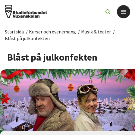
Startsida
/
Kurser och evenemang
/
Musik & teater
/
Det här gör vi
Blåst på julkonfekten
För dig som
Blåst på julkonfekten
Sök kurser och evenemang
Om SV
Starta studiecirkel
Cirkelledare