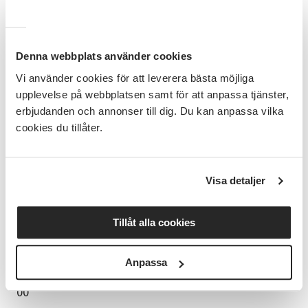
Vi spelar enkla melodier på gehör. Anmälan är öppen
för alla, barn, ungdomar, vuxna eller seniorer Lars-
Åke rekommenderar blockflöjt för de allra yngsta då
det är lättare att få ljud redan från början. Vi spelar
Denna webbplats använder cookies
soprano.
Vi använder cookies för att leverera bästa möjliga
GRUPPUNDERVISNING
upplevelse på webbplatsen samt för att anpassa tjänster,
erbjudanden och annonser till dig. Du kan anpassa vilka
- Ungdomar årskurs 4-6 - Ungdomar årskurs 7-9 -
cookies du tillåter.
Gymnasieungdom - Vuxna - Seniorer Max 4 personer /
grupp.
START VECKA 36
Visa detaljer
Löpande anmälan. måndagar, tisdagar, onsdagar
eller torsdagar, du kommer överens med ledaren!
Tillåt alla cookies
Gruppundervisning – 45 minuter per tillfälle.
KONTAKT
Anpassa
Lars-Åke Atlesson atlepost@gmail.com 073-955 24
00