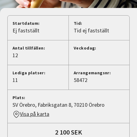
Nyheter
Avdelningar
Startdatum:
Tid:
Ej fastställt
Tid ej fastställt
Lyssna
Antal tillfällen:
Veckodag:
12
Lediga platser:
Arrangemangsnr:
11
58472
Plats:
SV Örebro, Fabriksgatan 8, 70210 Örebro
Visa på karta
2 100 SEK