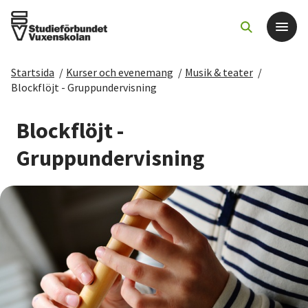
Startsida
/
Kurser och evenemang
/
Musik & teater
/
Det här gör vi
Blockflöjt - Gruppundervisning
För dig som
Blockflöjt -
Gruppundervisning
Sök kurser och evenemang
Om SV
Starta studiecirkel
Cirkelledare