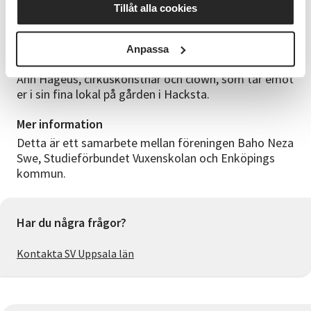
Tillåt alla cookies
Plats
Hacksta Svind 33, cirka 1,5 mil söder om Grillby.
Anpassa
Ledaren
Ann Hageus, cirkuskonstnär och clown, som tar emot
er i sin fina lokal på gården i Hacksta.
Mer information
Detta är ett samarbete mellan föreningen Baho Neza
Swe, Studieförbundet Vuxenskolan och Enköpings
kommun.
Har du några frågor?
Kontakta SV Uppsala län