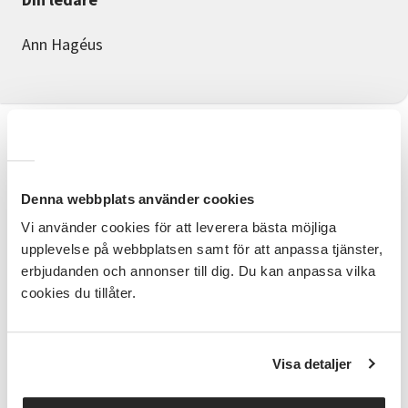
Ann Hagéus
Information
Kom och testa på cirkuskonster! Kostnadsfri
Denna webbplats använder cookies
sommarlovsaktivitet för dig mellan 7-12 år. Under en
heldag kommer vi att testa akrobatik, pyramider,
Vi använder cookies för att leverera bästa möjliga
rockring, jonglering och clown. Men inte bara det, vi
upplevelse på webbplatsen samt för att anpassa tjänster,
ska också skapa en show tillsammans som vi i slutet
erbjudanden och annonser till dig. Du kan anpassa vilka
av dagen visar för hela familjen.
cookies du tillåter.
Under dagen blir du bjuden på lunch och fika!
Anmäl barnet med personnummer. Skriv in
förälders/vuxen kontaktpersons mobilnummer
Visa detaljer
och mailadress.