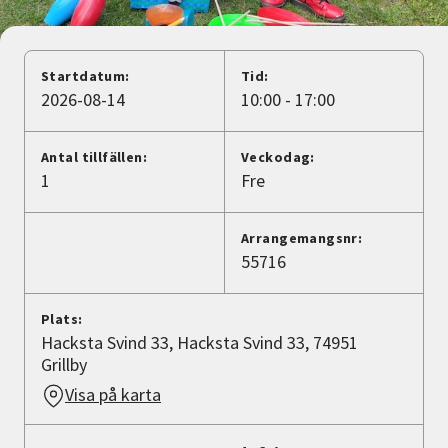
Nyheter
Avdelningar
Startdatum:
Tid:
2026-08-14
10:00 - 17:00
Lyssna
Antal tillfällen:
Veckodag:
1
Fre
Arrangemangsnr:
55716
Plats:
Hacksta Svind 33, Hacksta Svind 33, 74951
Grillby
Visa på karta