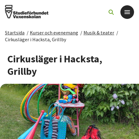
Startsida
/
Kurser och evenemang
/
Musik & teater
/
Det här gör vi
Cirkusläger i Hacksta, Grillby
För dig som
Cirkusläger i Hacksta,
Grillby
Sök kurser och evenemang
Om SV
Starta studiecirkel
Cirkelledare