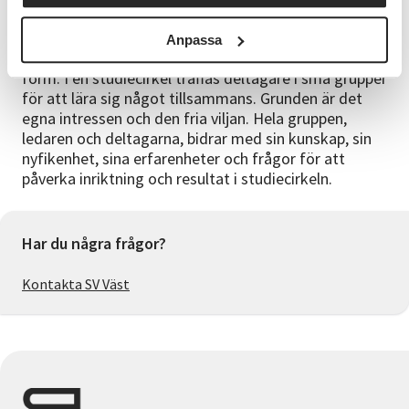
om att din anmälan är skickad. Vi skickar
kallelse/faktura 1-2 veckor innan kursstart. Vad är en
Anpassa
studiecirkel? Studiecirkeln har en speciell pedagogisk
form. I en studiecirkel träffas deltagare i små grupper
för att lära sig något tillsammans. Grunden är det
egna intressen och den fria viljan. Hela gruppen,
ledaren och deltagarna, bidrar med sin kunskap, sin
nyfikenhet, sina erfarenheter och frågor för att
påverka inriktning och resultat i studiecirkeln.
Har du några frågor?
Kontakta SV Väst