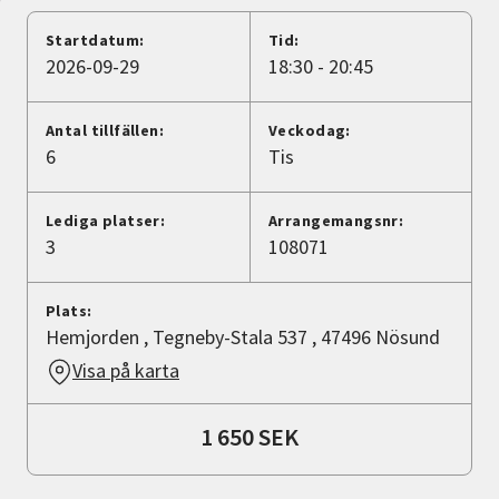
Nyheter
Startdatum:
Tid:
2026-09-29
18:30 - 20:45
Avdelningar
Antal tillfällen:
Veckodag:
6
Tis
Lyssna
Lediga platser:
Arrangemangsnr:
3
108071
Plats:
Hemjorden , Tegneby-Stala 537 , 47496 Nösund
Visa på karta
1 650 SEK