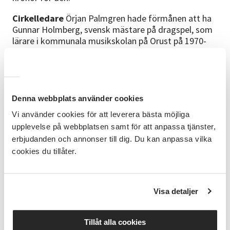
Cirkelledare
Örjan Palmgren hade förmånen att ha
Gunnar Holmberg, svensk mästare på dragspel, som
lärare i kommunala musikskolan på Orust på 1970-
talet och har spelat kontinuerligt sedan dess.
Knappdragspel var det han började med men har
också spelat pianodragspel och piano. Hans
uppmuntrande pedagogik verkar för stärkt
självkänsla som förhoppningsvis leder vidare till
Denna webbplats använder cookies
spelglädje och lekfullhet.
Vi använder cookies för att leverera bästa möjliga
upplevelse på webbplatsen samt för att anpassa tjänster,
Bra att veta
Du behöver ha ditt eget dragspel. Det
erbjudanden och annonser till dig. Du kan anpassa vilka
går bra med både knapp- och piano-dragspel.
Kurstillfällena är på tisdag varannan vecka.
cookies du tillåter.
Anmälningsinformation
Studiecirkeln startar vid 4
anmälda deltagare. Anges datum är detta
Visa detaljer
preliminärt och kan bli framflyttat om vi behöver få
in fler anmälningar. Observera att vi regelrätt inte
skickar någon bekräftelse på anmälan via e-post
Tillåt alla cookies
direkt efter anmälan, annat än det autosvar du får