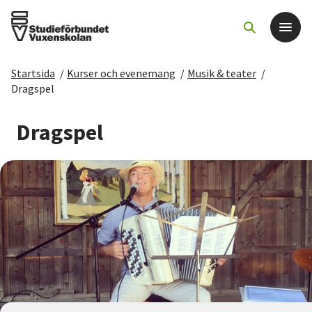
Startsida
/
Kurser och evenemang
/
Musik & teater
/
Det här gör vi
Dragspel
För dig som
Dragspel
Sök kurser och evenemang
Om SV
Starta studiecirkel
Cirkelledare