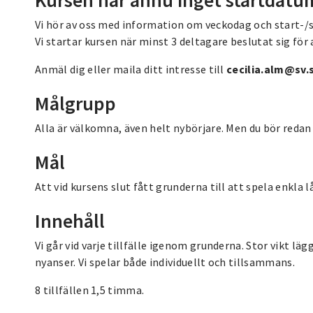
Vi hör av oss med information om veckodag och start-/slu
Vi startar kursen när minst 3 deltagare beslutat sig för 
Anmäl dig eller maila ditt intresse till
cecilia.alm@sv.
Målgrupp
Alla är välkomna, även helt nybörjare. Men du bör redan 
Mål
Att vid kursens slut fått grunderna till att spela enkla 
Innehåll
Vi går vid varje tillfälle igenom grunderna. Stor vikt lä
nyanser. Vi spelar både individuellt och tillsammans.
8 tillfällen 1,5 timma.