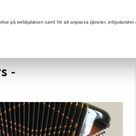
Sök
velse på webbplatsen samt för att anpassa tjänster, erbjudanden 
Om SV
Sta
MANG
gspel Grundkurs - intresseanmälan
s -