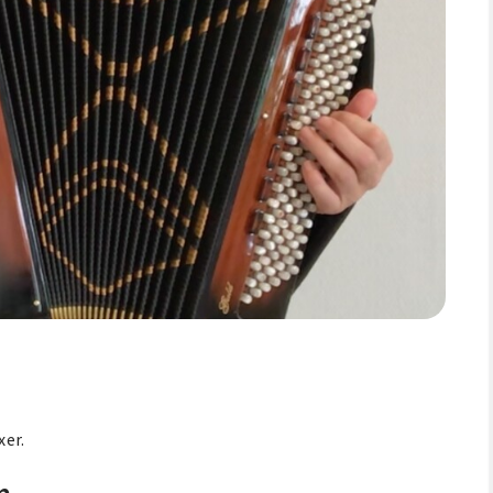
xer.
m.