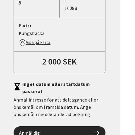
:
8
16088
Plats:
Kungsbacka
Visa på karta
2 000 SEK
Inget datum eller startdatum
passerat
Anmäl intresse för att deltagande eller
önskemål om framtida datum. Ange
önskemål i meddelande vid bokning
Anmäl dig