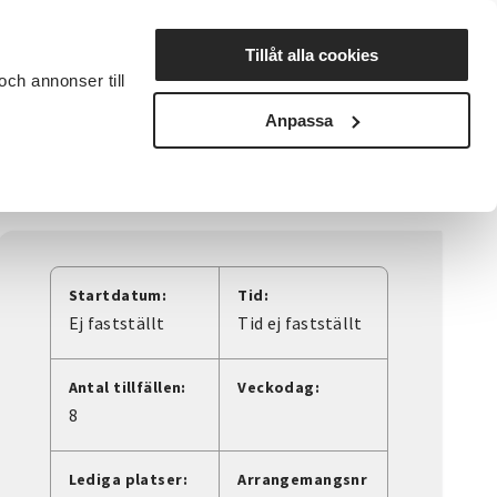
Lyssna
Tillåt alla cookies
och annonser till
rta studiecirkel
Cirkelledare
Nyheter
Avdelningar
Anpassa
Startdatum:
Tid:
Ej fastställt
Tid ej fastställt
Antal tillfällen:
Veckodag:
8
Lediga platser:
Arrangemangsnr