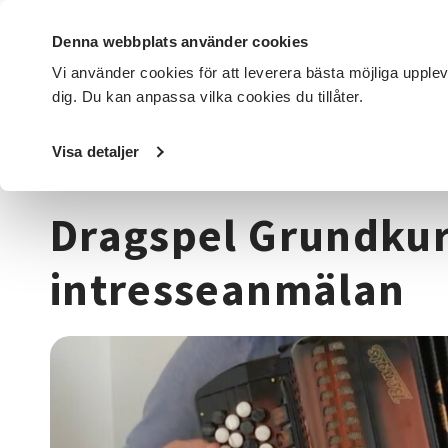
Denna webbplats använder cookies
Vi använder cookies för att leverera bästa möjliga upple
dig. Du kan anpassa vilka cookies du tillåter.
DET HÄR GÖR VI
FÖR DIG SOM
SÖK KURSER OCH EVENE
Visa detaljer
Startsida
/
Kurser och evenemang
/
Musik & teater
/
Dra
Dragspel Grundkur
intresseanmälan