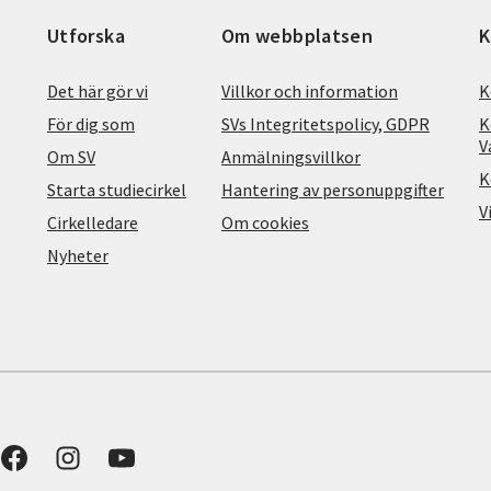
Utforska
Om webbplatsen
K
Det här gör vi
Villkor och information
K
För dig som
SVs Integritetspolicy, GDPR
K
V
Om SV
Anmälningsvillkor
K
Starta studiecirkel
Hantering av personuppgifter
V
Cirkelledare
Om cookies
Nyheter