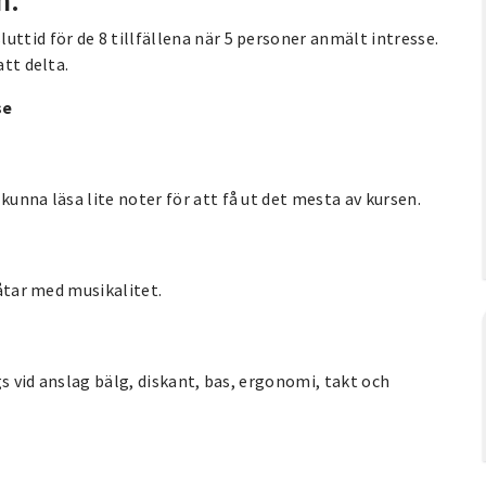
ttid för de 8 tillfällena när 5 personer anmält intresse.
att delta.
se
kunna läsa lite noter för att få ut det mesta av kursen.
låtar med musikalitet.
ggs vid anslag bälg, diskant, bas, ergonomi, takt och