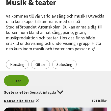
Musik & teater
Nyheter
Välkommen till vår värld av sång och musik! Utveckla
Avdelningar
dina kunskaper tillsammans med oss på
Studieförbundet Vuxenskolan. Du kan anmäla dig till
kurser inom bland annat sång, piano, gitarr,
musikproduktion och teater. Hos oss finns både
Lyssna
enskild undervisning och undervisning i grupp. Hitta
den kurs inom musik och teater som passar dig!
Körsång
Gitarr
Solosång
Filter
Sortera efter
Senast inlagda
Rensa alla filter
304
Träffar