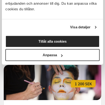
erbjudanden och annonser till dig. Du kan anpassa vilka
cookies du tillåter.
Livet och kärleken - Musikalisk
resa med Åsa Fång mfl (Aktiva
Seniorer Lerum)
Visa detaljer
Lerum
fre 2026-10-23
12:00
1 Tillfällen
Tillåt alla cookies
Läs mer och anmäl
Anpassa
1 200 SEK