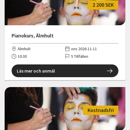
2 200 SEK
Pianokurs, Älmhult
Älmhult
ons 2026-11-11
10:30
5 Tillfällen
Läs mer och anmäl
Kostnadsfri