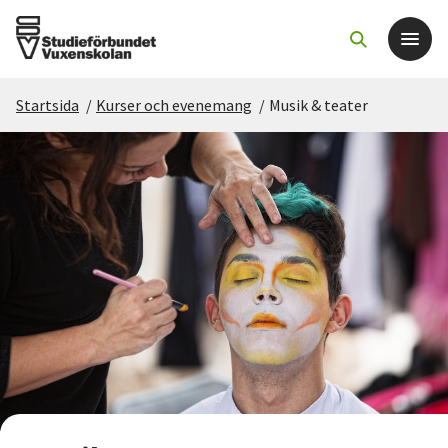
Startsida
/
Kurser och evenemang
/
Musik & teater
Det här gör vi
För dig som
Sök kurser och evenemang
Om SV
Starta studiecirkel
Cirkelledare