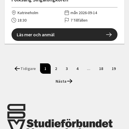
Katrineholm
mån 2026-09-14
18:30
7 Tillfällen
Läs mer och anmäl
Tidigare
1
2
3
4
...
18
19
Nästa