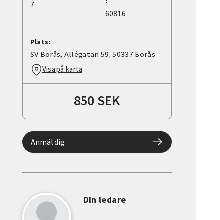
:
7
60816
Plats:
SV Borås, Allégatan 59, 50337 Borås
Visa på karta
850 SEK
Anmäl dig
Din ledare