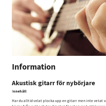
Information
Akustisk gitarr för nybörjare
I
nnehåll
Har du alltid velat plocka upp en gitarr men inte vetat va