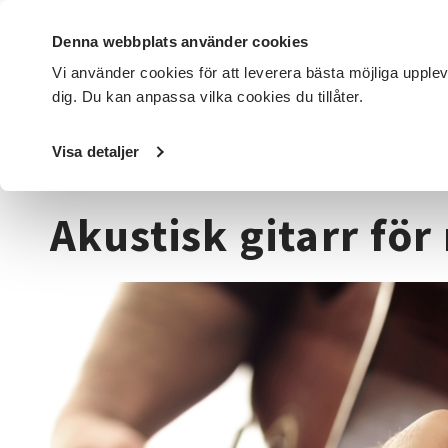
Denna webbplats använder cookies
Vi använder cookies för att leverera bästa möjliga upple
dig. Du kan anpassa vilka cookies du tillåter.
DET HÄR GÖR VI
FÖR DIG SOM
SÖK KURSER OCH EVENE
Visa detaljer
Startsida
/
Kurser och evenemang
/
Musik & teater
/
Gita
Akustisk gitarr för