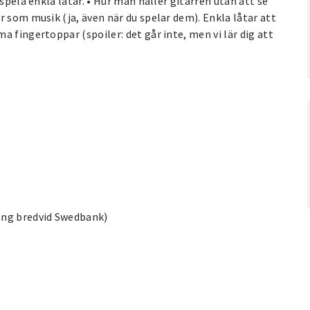
spela enkla låtar. • Hur man håller gitarren utan att se
r som musik (ja, även när du spelar dem). Enkla låtar att
 fingertoppar (spoiler: det går inte, men vi lär dig att
ång bredvid Swedbank)