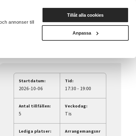
Lyssna
Tillåt alla cookies
och annonser till
rta studiecirkel
Cirkelledare
Nyheter
Avdelningar
Anpassa
Startdatum:
Tid:
2026-10-06
17:30 - 19:00
Antal tillfällen:
Veckodag:
5
Tis
Lediga platser:
Arrangemangsnr