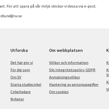
rt. För att spara på vår miljö skickar vi dessa via e-post.
edlund@sv.se
Utforska
Om webbplatsen
K
Det här gör vi
Villkor och information
K
För dig som
SVs Integritetspolicy, GDPR
K
V
Om SV
Anmälningsvillkor
K
Starta studiecirkel
Hantering av personuppgifter
V
Cirkelledare
Om cookies
Nyheter