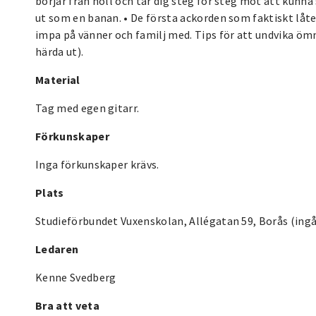
börjar från noll och tar dig steg för steg mot att kunna 
ut som en banan. • De första ackorden som faktiskt låte
impa på vänner och familj med. Tips för att undvika ömma
härda ut).
Material
Tag med egen gitarr.
Förkunskaper
Inga förkunskaper krävs.
Plats
Studieförbundet Vuxenskolan, Allégatan 59, Borås (ing
Ledaren
Kenne Svedberg
Bra att veta