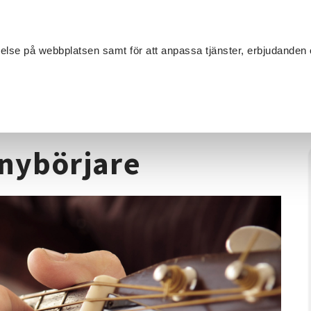
Sök
velse på webbplatsen samt för att anpassa tjänster, erbjudanden 
Om SV
Sta
MANG
rr
/
Akustisk gitarr för nybörjare
 nybörjare