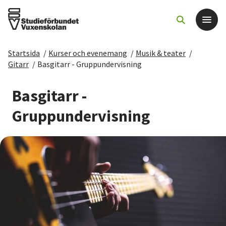
Startsida
/
Kurser och evenemang
/
Musik & teater
/
Det här gör vi
Gitarr
/
Basgitarr - Gruppundervisning
För dig som
Basgitarr -
Gruppundervisning
Sök kurser och evenemang
Om SV
Starta studiecirkel
Cirkelledare