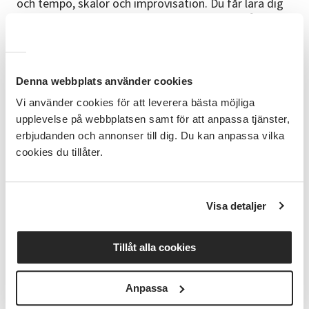
och tempo, skalor och improvisation. Du får lära dig
tabulatur och även noter för den som vill. Nivån
kommer att vara anpassad efter behov, nybörjare,
van eller avancerad. Anmälan är öppen för alla, barn,
ungdomar, vuxna eller seniorer
Denna webbplats använder cookies
GRUPPUNDERVISNING ANPASSAD EFTER
Vi använder cookies för att leverera bästa möjliga
NIVÅ:
upplevelse på webbplatsen samt för att anpassa tjänster,
- Ungdomar årskurs 4-6 - Ungdomar årskurs 7-9 -
erbjudanden och annonser till dig. Du kan anpassa vilka
Gymnasieungdom - Vuxna - Seniorer Max 4 personer /
cookies du tillåter.
grupp. Det finns möjlighet att genomföra kursen på
distans, kursen blir då webbaserad! Är du intresserad
av en digital undervisning, vänligen kontakta Lars-
Visa detaljer
Åke.
START VECKA 36
Tillåt alla cookies
Måndagar, tisdagar, onsdagar eller torsdagar, du
kommer överens med ledaren!
Anpassa
KONTAKT