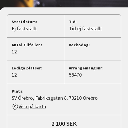
Nyheter
Avdelningar
Startdatum:
Tid:
Ej fastställt
Tid ej fastställt
Lyssna
Antal tillfällen:
Veckodag:
12
Lediga platser:
Arrangemangsnr:
12
58470
Plats:
SV Örebro, Fabriksgatan 8, 70210 Örebro
Visa på karta
2 100 SEK