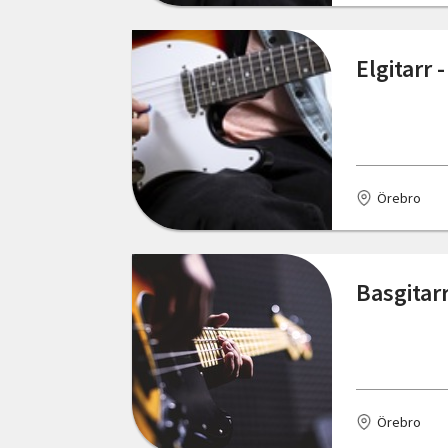
Skåne län
Elgitarr 
Stockholms län
Södermanlands län
Uppsala län
Örebro
Värmlands län
Västerbottens län
Basgitar
Västernorrlands län
Västmanlands län
Västra Götalands län
Örebro län
Örebro