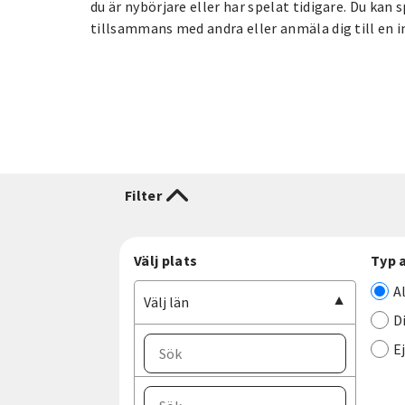
du är nybörjare eller har spelat tidigare. Du kan s
tillsammans med andra eller anmäla dig till en in
Filter
Välj plats
Typ 
A
Välj län
D
E
Välj ort
Välj län