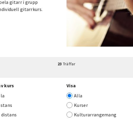
pela gitarr i grupp
dividuell gitarrkurs.
23
Träffar
av kurs
Visa
lla
Alla
istans
Kurser
j distans
Kulturarrangemang