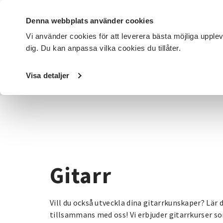
Denna webbplats använder cookies
Vi använder cookies för att leverera bästa möjliga upple
dig. Du kan anpassa vilka cookies du tillåter.
DET HÄR GÖR VI
FÖR DIG SOM
SÖK KURSER OCH EVENE
Visa detaljer
Startsida
/
Kurser och evenemang
/
Musik & teater
/
Gita
Gitarr
Vill du också utveckla dina gitarrkunskaper? Lär d
tillsammans med oss! Vi erbjuder gitarrkurser s