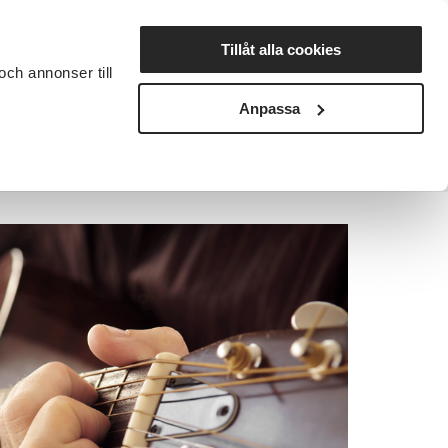
Lyssna
Tillåt alla cookies
och annonser till
rta studiecirkel
Cirkelledare
Nyheter
Avdelningar
Anpassa