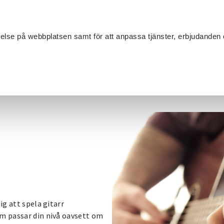
Sök
velse på webbplatsen samt för att anpassa tjänster, erbjudanden 
Om SV
Sta
MANG
rr
ig att spela gitarr
om passar din nivå oavsett om