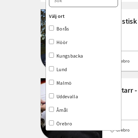
Blekinge län
Välj ort
Akustisk 
Dalarnas län
Borås
Gotlands län
Höör
Gävleborgs län
Kungsbacka
Örebro
Hallands län
Lund
Jämtlands län
Malmö
Elgitarr
Jönköpings län
Uddevalla
Kalmar län
Åmål
Kronobergs län
Örebro
Örebro
Norrbottens län