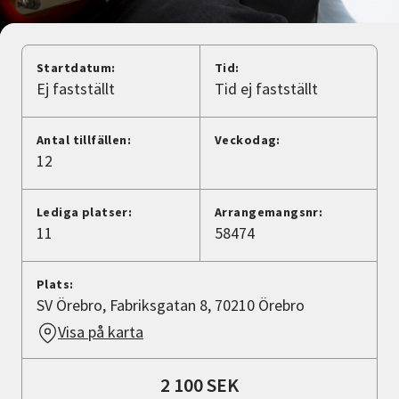
Nyheter
Avdelningar
Startdatum:
Tid:
Ej fastställt
Tid ej fastställt
Lyssna
Antal tillfällen:
Veckodag:
12
Lediga platser:
Arrangemangsnr:
11
58474
Plats:
SV Örebro, Fabriksgatan 8, 70210 Örebro
Visa på karta
2 100 SEK