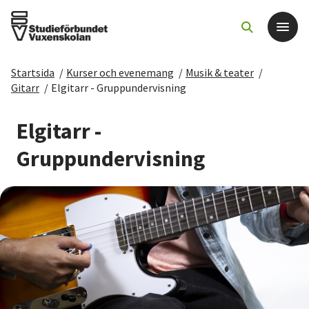
Startsida
/
Kurser och evenemang
/
Musik & teater
/
Det här gör vi
Gitarr
/
Elgitarr - Gruppundervisning
För dig som
Elgitarr -
Gruppundervisning
Sök kurser och evenemang
Om SV
Starta studiecirkel
Cirkelledare