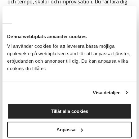
och tempo, skalor och improvisation. Du får lära dig
tabulatur och även noter för den som vill. Nivån
kommer att vara anpassad efter behov, nybörjare,
van eller avancerad. Anmälan är öppen för alla, barn,
ungdomar, vuxna eller seniorer
Denna webbplats använder cookies
GRUPPUNDERVISNING ANPASSAD EFTER
Vi använder cookies för att leverera bästa möjliga
NIVÅ:
upplevelse på webbplatsen samt för att anpassa tjänster,
- Ungdomar årskurs 4-6 - Ungdomar årskurs 7-9 -
erbjudanden och annonser till dig. Du kan anpassa vilka
Gymnasieungdom - Vuxna - Seniorer Max 4 personer /
cookies du tillåter.
grupp. Det finns möjlighet att genomföra kursen på
distans, kursen blir då webbaserad! Är du intresserad
av en digital undervisning, vänligen kontakta Lars-
Visa detaljer
Åke.
START VECKA 36
Tillåt alla cookies
Måndagar, tisdagar, onsdagar eller torsdagar, du
kommer överens med ledaren!
Anpassa
KONTAKT