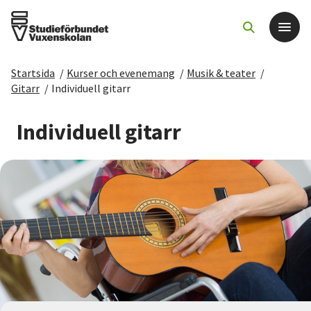
Startsida
/
Kurser och evenemang
/
Musik & teater
/
Det här gör vi
Gitarr
/
Individuell gitarr
För dig som
Individuell gitarr
Sök kurser och evenemang
Om SV
Starta studiecirkel
Cirkelledare