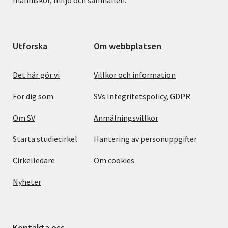
Utforska
Om webbplatsen
Det här gör vi
Villkor och information
För dig som
SVs Integritetspolicy, GDPR
Om SV
Anmälningsvillkor
Starta studiecirkel
Hantering av personuppgifter
Cirkelledare
Om cookies
Nyheter
Kontakta oss