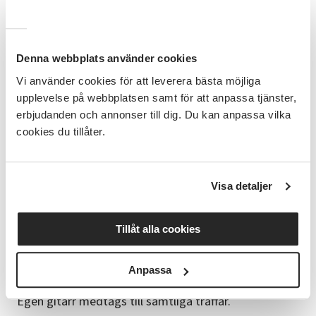
Kursinnehåll
Kursen innehåller instrumentteknik samt förståelse
för musikens beståndsdelar och hur allt fungerar
Denna webbplats använder cookies
tillsammans. Vi startar utifrån där du är när du börjar.
Vi använder cookies för att leverera bästa möjliga
Förkunskaper
upplevelse på webbplatsen samt för att anpassa tjänster,
erbjudanden och annonser till dig. Du kan anpassa vilka
Kursen vänder sig både till dig som är nybörjare som
cookies du tillåter.
till dig som vill utvecklas med din gitarr.
Kursledare
John Ström har många år inom folkbildningen som
Visa detaljer
gitarrlärare och har också jobbat med musik i olika
former i över 20 års tid. Han har en gedigen
Tillåt alla cookies
erfarenhet av undervisning för nybörjare och mer
avancerade.
Anpassa
Viktig information
Egen gitarr medtags till samtliga träffar.