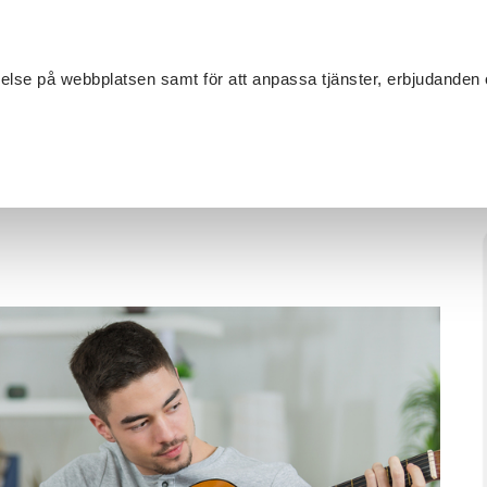
Sök
velse på webbplatsen samt för att anpassa tjänster, erbjudanden 
Om SV
Sta
MANG
rr
/
Individuell gitarr