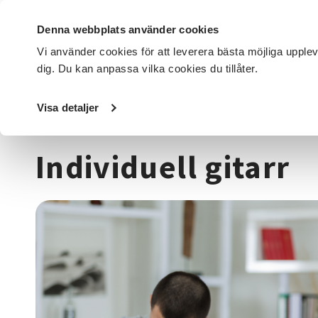
Denna webbplats använder cookies
Vi använder cookies för att leverera bästa möjliga upple
dig. Du kan anpassa vilka cookies du tillåter.
DET HÄR GÖR VI
FÖR DIG SOM
SÖK KURSER OCH EVENE
Visa detaljer
Startsida
/
Kurser och evenemang
/
Musik & teater
/
Gita
Individuell gitarr