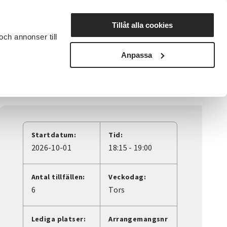
Lyssna
Tillåt alla cookies
och annonser till
rta studiecirkel
Cirkelledare
Nyheter
Avdelningar
Anpassa
Startdatum:
Tid:
2026-10-01
18:15 - 19:00
Antal tillfällen:
Veckodag:
6
Tors
Lediga platser:
Arrangemangsnr