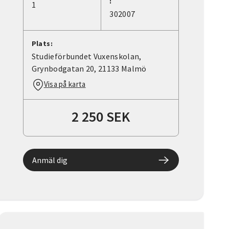
:
1
302007
Plats:
Studieförbundet Vuxenskolan,
Grynbodgatan 20, 21133 Malmö
Visa på karta
2 250 SEK
Anmäl dig