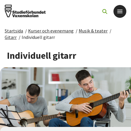
Startsida
/
Kurser och evenemang
/
Musik & teater
/
Det här gör vi
Gitarr
/
Individuell gitarr
För dig som
Individuell gitarr
Sök kurser och evenemang
Om SV
Starta studiecirkel
Cirkelledare