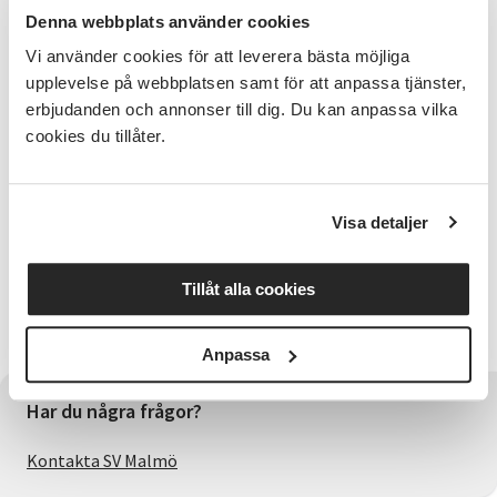
Förkunskaper
Denna webbplats använder cookies
Kursen vänder sig både till dig som är nybörjare som
Vi använder cookies för att leverera bästa möjliga
till dig som vill utvecklas med din gitarr.
upplevelse på webbplatsen samt för att anpassa tjänster,
erbjudanden och annonser till dig. Du kan anpassa vilka
Kursledare
cookies du tillåter.
John Ström har många år inom folkbildningen som
gitarrlärare och har också jobbat med musik i olika
former i över 20 års tid. Han har en gedigen
Visa detaljer
erfarenhet av undervisning för nybörjare och mer
avancerade.
Tillåt alla cookies
Viktig information
Egen gitarr medtags till samtliga träffar.
Anpassa
Har du några frågor?
Kontakta SV Malmö