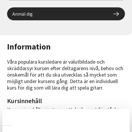
Anmäl dig
Information
Våra populära kursledare är välutbildade och
skräddarsyr kursen efter deltagarens nivå, behov och
önskemål för att du ska utvecklas så mycket som
möjligt under kursens gång. Detta är en individuell
kurs för dig som vill lära dig att spela gitarr.
Kursinnehåll
Kursen innehåller instrumentteknik samt förståelse
för musikens beståndsdelar och hur allt fungerar
tillsammans. Vi startar utifrån där du är när du börjar.