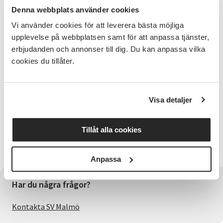
Förkunskaper
Denna webbplats använder cookies
Kursen vänder sig både till dig som är nybörjare som
Vi använder cookies för att leverera bästa möjliga
till dig som vill utvecklas med din gitarr.
upplevelse på webbplatsen samt för att anpassa tjänster,
erbjudanden och annonser till dig. Du kan anpassa vilka
Kursledare
cookies du tillåter.
John Ström har många år inom folkbildningen som
gitarrlärare och har också jobbat med musik i olika
former i över 20 års tid. Han har en gedigen
Visa detaljer
erfarenhet av undervisning för nybörjare och mer
avancerade.
Tillåt alla cookies
Viktig information
Egen gitarr medtags till samtliga träffar.
Anpassa
Har du några frågor?
Kontakta SV Malmö