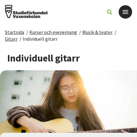
Startsida
/
Kurser och evenemang
/
Musik & teater
/
Det här gör vi
Gitarr
/
Individuell gitarr
För dig som
Individuell gitarr
Sök kurser och evenemang
Om SV
Starta studiecirkel
Cirkelledare