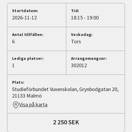
Nyheter
Startdatum:
Tid:
2026-11-12
18:15 - 19:00
Avdelningar
Antal tillfällen:
Veckodag:
6
Tors
Lyssna
Lediga platser:
Arrangemangsnr:
1
302012
Plats:
Studieförbundet Vuxenskolan, Grynbodgatan 20,
21133 Malmö
Visa på karta
2 250 SEK