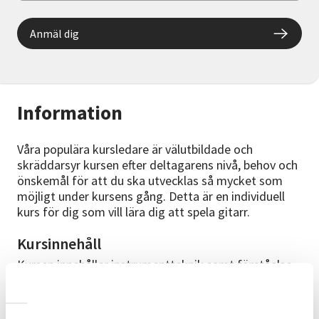
Anmäl dig
Information
Våra populära kursledare är välutbildade och
skräddarsyr kursen efter deltagarens nivå, behov och
önskemål för att du ska utvecklas så mycket som
möjligt under kursens gång. Detta är en individuell
kurs för dig som vill lära dig att spela gitarr.
Kursinnehåll
Kursen innehåller instrumentteknik samt förståelse
för musikens beståndsdelar och hur allt fungerar
tillsammans. Vi startar utifrån där du är när du börjar.