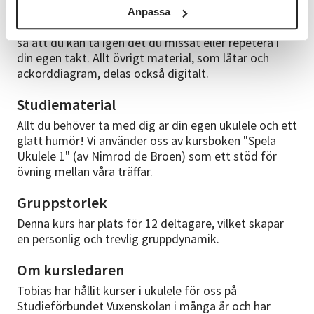
extra trygghet och service spelas varje lektion in. Du
Anpassa
får efter varje tillfälle tillgång till en videoinspelning,
så att du kan ta igen det du missat eller repetera i
din egen takt. Allt övrigt material, som låtar och
ackorddiagram, delas också digitalt.
Studiematerial
Allt du behöver ta med dig är din egen ukulele och ett
glatt humör! Vi använder oss av kursboken "Spela
Ukulele 1" (av Nimrod de Broen) som ett stöd för
övning mellan våra träffar.
Gruppstorlek
Denna kurs har plats för 12 deltagare, vilket skapar
en personlig och trevlig gruppdynamik.
Om kursledaren
Tobias har hållit kurser i ukulele för oss på
Studieförbundet Vuxenskolan i många år och har