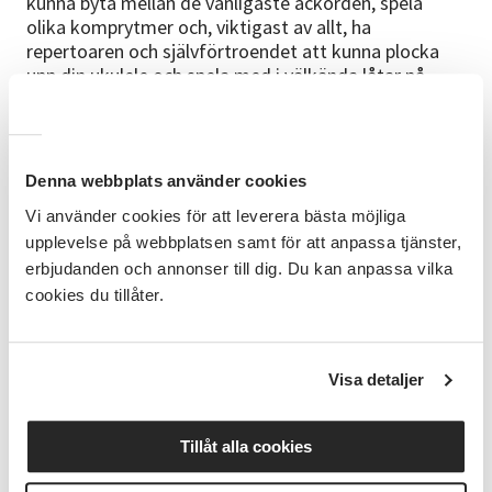
kunna byta mellan de vanligaste ackorden, spela
olika komprytmer och, viktigast av allt, ha
repertoaren och självförtroendet att kunna plocka
upp din ukulele och spela med i välkända låtar på
egen hand eller tillsammans med andra.
Innehåll
Vi bygger din kunskap steg för steg på ett
Denna webbplats använder cookies
pedagogiskt och roligt sätt. Du kommer att lära dig:
Vi använder cookies för att leverera bästa möjliga
upplevelse på webbplatsen samt för att anpassa tjänster,
✅ De grundläggande ackorden som är nyckeln till
erbjudanden och annonser till dig. Du kan anpassa vilka
tusentals låtar.
✅ Enkla och användbara komprytmer som får det att
cookies du tillåter.
svänga.
✅ Hur man byter smidigt mellan ackord för att få
flyt i ditt spel.
Visa detaljer
✅ Spela flera kända och älskade låtar från olika
genrer.
Tillåt alla cookies
Missa aldrig en lektion! Livet händer, och ibland kan
man missa ett kurstillfälle. Inga problem! Som en