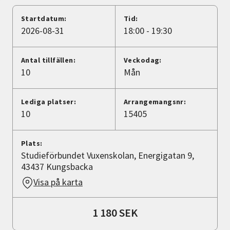
Nyheter
Startdatum:
Tid:
2026-08-31
18:00 - 19:30
Avdelningar
Antal tillfällen:
Veckodag:
10
Mån
Lyssna
Lediga platser:
Arrangemangsnr:
10
15405
Plats:
Studieförbundet Vuxenskolan, Energigatan 9,
43437 Kungsbacka
Visa på karta
1 180 SEK