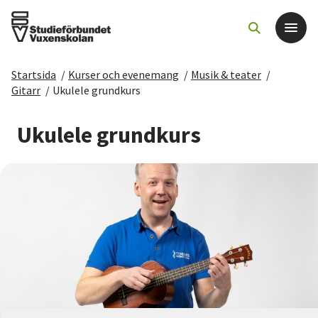
Startsida
/
Kurser och evenemang
/
Musik & teater
/
Det här gör vi
Gitarr
/
Ukulele grundkurs
För dig som
Ukulele grundkurs
Sök kurser och evenemang
Om SV
Starta studiecirkel
Cirkelledare