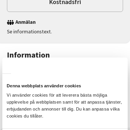
Kostnadsfri
Anmälan
Se informationstext.
Information
Höstfest med temat "Vädra din folkdräkt"
Ta på dig och visa upp din folkdräkt!
Denna webbplats använder cookies
Underhållning blir det och så klart kaffe och tårtor!
Vi använder cookies för att leverera bästa möjliga
Välkommen!
upplevelse på webbplatsen samt för att anpassa tjänster,
erbjudanden och annonser till dig. Du kan anpassa vilka
cookies du tillåter.
#kplö