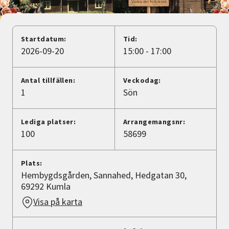
Nyheter
Avdelningar
Startdatum:
Tid:
2026-09-20
15:00 - 17:00
Lyssna
Antal tillfällen:
Veckodag:
1
Sön
Lediga platser:
Arrangemangsnr:
100
58699
Plats:
Hembygdsgården, Sannahed, Hedgatan 30,
69292 Kumla
Visa på karta