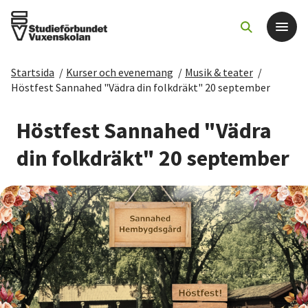
Startsida
/
Kurser och evenemang
/
Musik & teater
/
Det här gör vi
Höstfest Sannahed "Vädra din folkdräkt" 20 september
För dig som
Höstfest Sannahed "Vädra
din folkdräkt" 20 september
Sök kurser och evenemang
Om SV
Starta studiecirkel
Cirkelledare