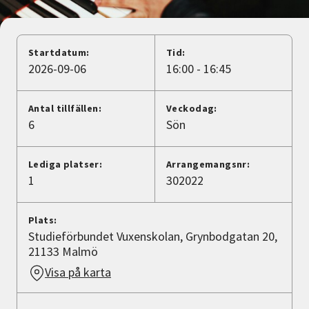
Nyheter
Avdelningar
Startdatum:
Tid:
2026-09-06
16:00 - 16:45
Lyssna
Antal tillfällen:
Veckodag:
6
Sön
Lediga platser:
Arrangemangsnr:
1
302022
Plats:
Studieförbundet Vuxenskolan, Grynbodgatan 20,
21133 Malmö
Visa på karta