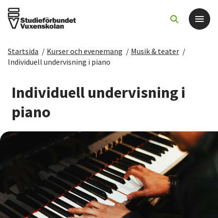
Startsida
/
Kurser och evenemang
/
Musik & teater
/
Det här gör vi
Individuell undervisning i piano
För dig som
Individuell undervisning i
piano
Sök kurser och evenemang
Om SV
Starta studiecirkel
Cirkelledare