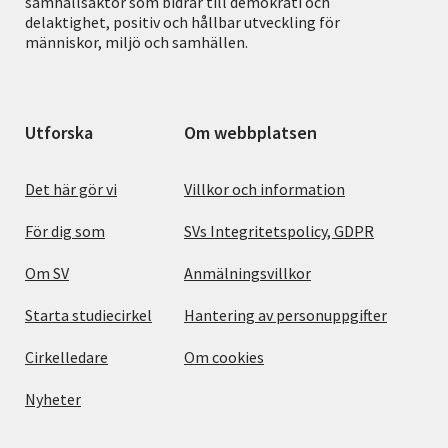
samhällsaktör som bidrar till demokrati och
delaktighet, positiv och hållbar utveckling för
människor, miljö och samhällen.
Utforska
Om webbplatsen
Det här gör vi
Villkor och information
För dig som
SVs Integritetspolicy, GDPR
Om SV
Anmälningsvillkor
Starta studiecirkel
Hantering av personuppgifter
Cirkelledare
Om cookies
Nyheter