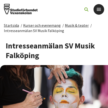
Startsida
/
Kurser och evenemang
/
Musik & teater
/
Det här gör vi
Intresseanmälan SV Musik Falköping
För dig som
Intresseanmälan SV Musik
Falköping
Sök kurser och evenemang
Om SV
Starta studiecirkel
Cirkelledare