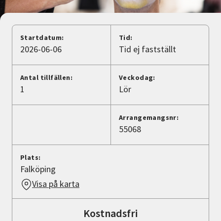
Nyheter
Avdelningar
Startdatum:
Tid:
2026-06-06
Tid ej fastställt
Lyssna
Antal tillfällen:
Veckodag:
1
Lör
Arrangemangsnr:
55068
Plats:
Falköping
Visa på karta
Kostnadsfri