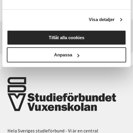
behov av replokal, hitta andra musiker, redan har ett
band och vill spela live och massa annat.
Visa detaljer
Har du några frågor?
Tillåt alla cookies
Kontakta SV Skaraborg
Anpassa
Hela Sveriges studieförbund - Vi är en central