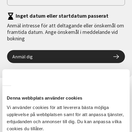
Inget datum eller startdatum passerat
Anmäl intresse för att deltagande eller önskemål om
framtida datum. Ange önskemål i meddelande vid
bokning
Anmäl dig
Information
Denna webbplats använder cookies
Spela i band i Falköping
Vi använder cookies för att leverera bästa möjliga
upplevelse på webbplatsen samt för att anpassa tjänster,
Hej!
erbjudanden och annonser till dig. Du kan anpassa vilka
Här kan du lämna intresseanmälan om du t ex är i
cookies du tillåter.