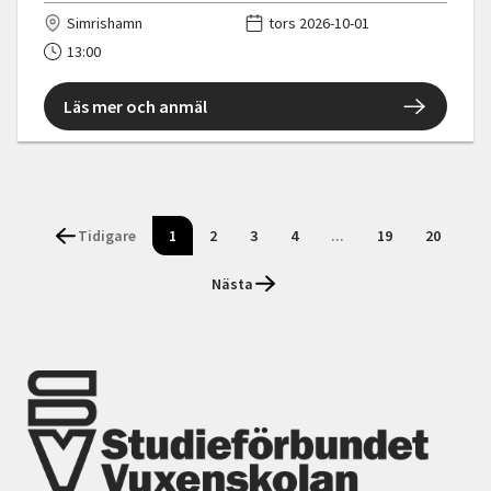
Simrishamn
tors 2026-10-01
13:00
Läs mer och anmäl
Tidigare
1
2
3
4
...
19
20
Nästa