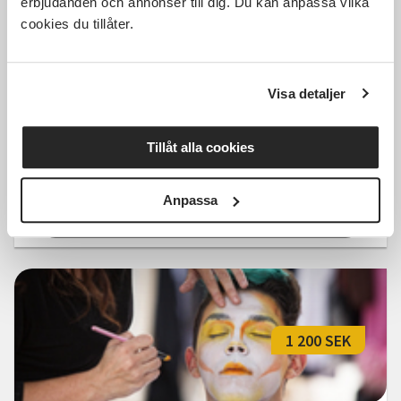
erbjudanden och annonser till dig. Du kan anpassa vilka
cookies du tillåter.
Landsbygdsveckan 2026
Musikcafé - Underhållning med
Visa detaljer
Janssons frestelser
Tillåt alla cookies
Fengersfors
ons 2026-08-19
15:00
1 Tillfällen
Anpassa
Läs mer och anmäl
1 200 SEK