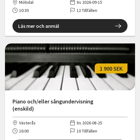
Mölndal
tis 2026-09-15
10:30
12 Tillfällen
Läs mer och anmäl
1 900 SEK
Piano och/eller sångundervisning
(enskild)
Västerås
tis 2026-08-25
16:00
10 Tillfällen