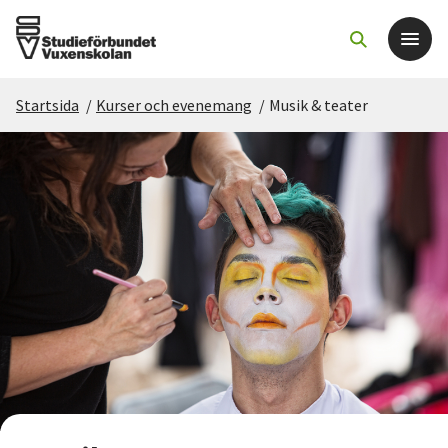
Startsida
/
Kurser och evenemang
/
Musik & teater
Det här gör vi
För dig som
Sök kurser och evenemang
Om SV
Starta studiecirkel
Cirkelledare