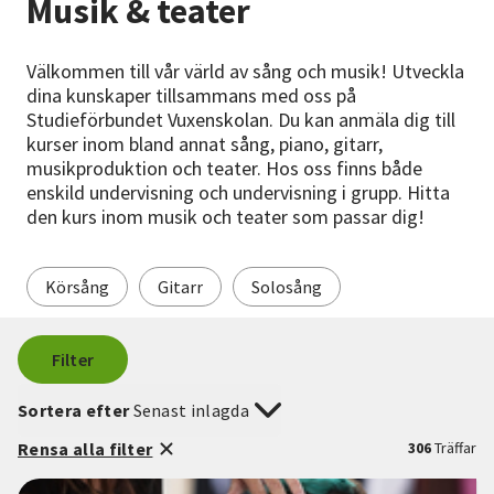
Musik & teater
Nyheter
Välkommen till vår värld av sång och musik! Utveckla
Avdelningar
dina kunskaper tillsammans med oss på
Studieförbundet Vuxenskolan. Du kan anmäla dig till
kurser inom bland annat sång, piano, gitarr,
musikproduktion och teater. Hos oss finns både
Lyssna
enskild undervisning och undervisning i grupp. Hitta
den kurs inom musik och teater som passar dig!
Körsång
Gitarr
Solosång
Filter
Sortera efter
Senast inlagda
Rensa alla filter
306
Träffar