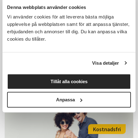
Denna webbplats använder cookies
1 000 SEK
Vi använder cookies för att leverera bästa möjliga
upplevelse på webbplatsen samt för att anpassa tjänster,
erbjudanden och annonser till dig. Du kan anpassa vilka
cookies du tillåter.
Linedance minikurs, i
Fyrverkeribabriken, Steg 2
Visa detaljer
Ljungby
mån 2026-08-24
19:00
11 Tillfällen
Tillåt alla cookies
Läs mer och anmäl
Anpassa
Kostnadsfri