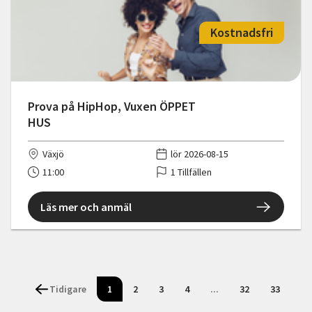
Kostnadsfri
Prova på HipHop, Vuxen ÖPPET
HUS
Växjö
lör 2026-08-15
11:00
1 Tillfällen
Läs mer och anmäl
Tidigare
1
2
3
4
...
32
33