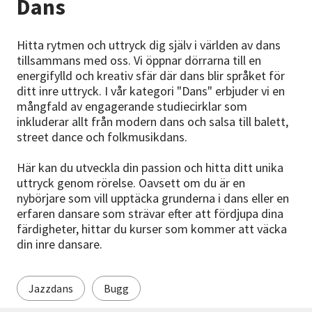
Dans
Nyheter
Hitta rytmen och uttryck dig själv i världen av dans
Avdelningar
tillsammans med oss. Vi öppnar dörrarna till en
energifylld och kreativ sfär där dans blir språket för
ditt inre uttryck. I vår kategori "Dans" erbjuder vi en
mångfald av engagerande studiecirklar som
Lyssna
inkluderar allt från modern dans och salsa till balett,
street dance och folkmusikdans.
Här kan du utveckla din passion och hitta ditt unika
uttryck genom rörelse. Oavsett om du är en
nybörjare som vill upptäcka grunderna i dans eller en
erfaren dansare som strävar efter att fördjupa dina
färdigheter, hittar du kurser som kommer att väcka
din inre dansare.
Jazzdans
Bugg