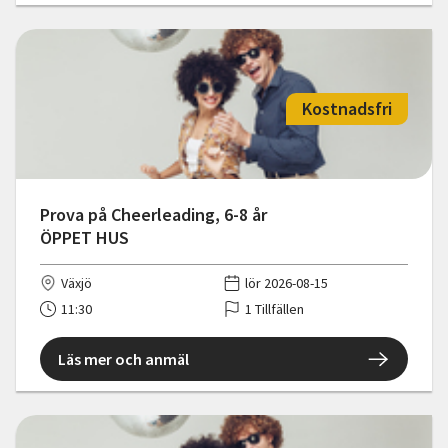
Kostnadsfri
Prova på Cheerleading, 6-8 år
ÖPPET HUS
Växjö
lör 2026-08-15
11:30
1 Tillfällen
Läs mer och anmäl