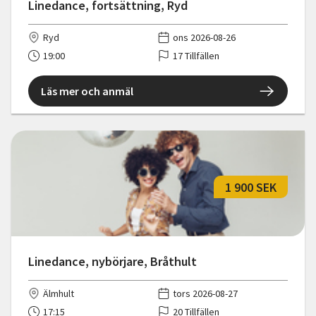
Linedance, fortsättning, Ryd
Ryd
ons 2026-08-26
19:00
17 Tillfällen
Läs mer och anmäl
1 900 SEK
Linedance, nybörjare, Bråthult
Älmhult
tors 2026-08-27
17:15
20 Tillfällen