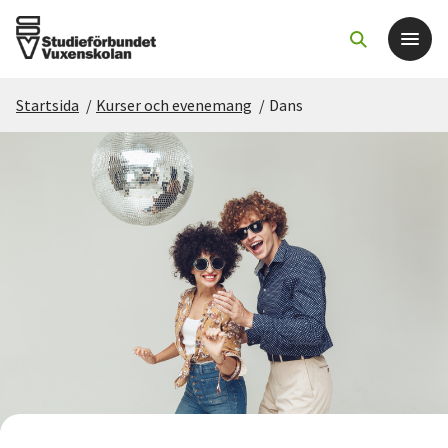
Startsida
/
Kurser och evenemang
/
Dans
Det här gör vi
För dig som
Sök kurser och evenemang
Om SV
Starta studiecirkel
Cirkelledare