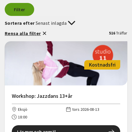
Filter
Sortera efter
Senast inlagda
Rensa alla filter
516
Träffar
Kostnadsfri
Workshop: Jazzdans 13+år
Eksjö
tors 2026-08-13
18:00
Läs mer och anmäl