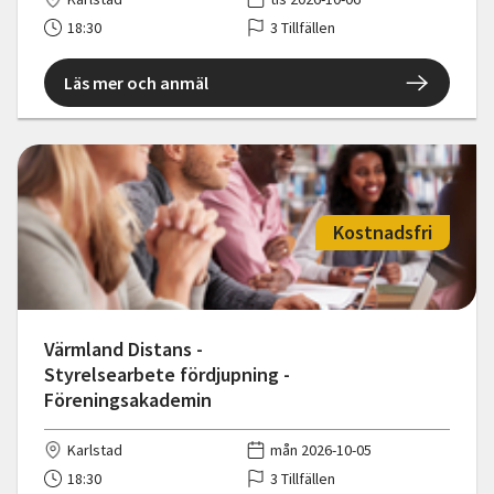
18:30
3 Tillfällen
Läs mer och anmäl
Kostnadsfri
Värmland Distans -
Styrelsearbete fördjupning -
Föreningsakademin
Karlstad
mån 2026-10-05
18:30
3 Tillfällen