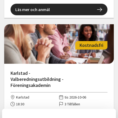
Läs mer och anmäl
Kostnadsfri
Karlstad -
Valberedningsutbildning -
Föreningsakademin
Karlstad
tis 2026-10-06
18:30
3 Tillfällen
Läs mer och anmäl