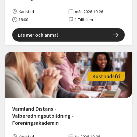
Karlstad
mån 2026-10-26
19:00
1 Tillfällen
Läs mer och anmäl
Kostnadsfri
Värmland Distans -
Valberedningsutbildning -
Föreningsakademin
Karlstad
tis 2026-10-06