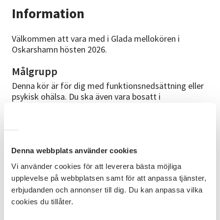
Information
Välkommen att vara med i Glada mellokören i
Oskarshamn hösten 2026.
Målgrupp
Denna kör är för dig med funktionsnedsättning eller
psykisk ohälsa. Du ska även vara bosatt i
Oskarshamns kommun. Målet med kören är att ska
skapa glädje, självkänsla och gemenskap.
Kursinnehåll
Denna webbplats använder cookies
Kören träffas 10 gånger under hösten med start
tisdag 1 september (uppehåll v. 43 och v. 44) Kören
Vi använder cookies för att leverera bästa möjliga
kommer lära sig olika Melodifestivallåtar med hjälp
upplevelse på webbplatsen samt för att anpassa tjänster,
av ledaren och bakgrundsmusik. Ganska ofta läggs
erbjudanden och annonser till dig. Du kan anpassa vilka
det även in lite rörelser till musiken. Som
cookies du tillåter.
terminsavslutning kommer vi ha en konsert i
Kulturhuset.