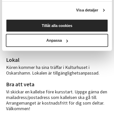
Förkunskaper
Visa detaljer
Inga förkunskaper krävs.
Tillåt alla cookies
Kursledare
Jennie Ekeräng. Jennie är en erfaren körledare och
Anpassa
detta är 10:e terminen som hon kommer ha hand om
Glada mellokören.
Lokal
Kören kommer ha sina träffar i Kulturhuset i
Oskarshamn. Lokalen är tillgänglighetsanpassad.
Bra att veta
Vi skickar en kallelse före kursstart. Uppge gärna den
mailadress/postadress som kallelsen ska gå till.
Arrangemanget är kostnadsfritt för dig som deltar.
Välkommen!