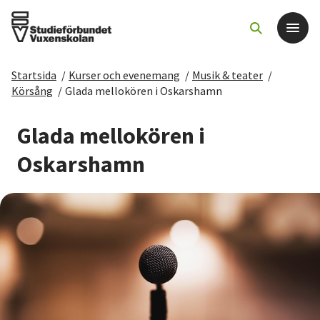
Startsida
/
Kurser och evenemang
/
Musik & teater
/
Det här gör vi
Körsång
/
Glada mellokören i Oskarshamn
För dig som
Glada mellokören i
Oskarshamn
Sök kurser och evenemang
Om SV
Starta studiecirkel
Cirkelledare