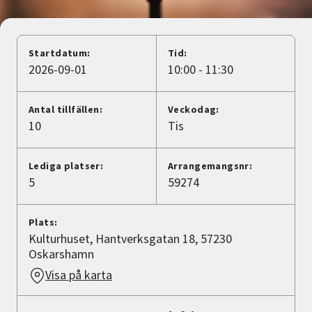
Nyheter
Avdelningar
Startdatum:
Tid:
2026-09-01
10:00 - 11:30
Lyssna
Antal tillfällen:
Veckodag:
10
Tis
Lediga platser:
Arrangemangsnr:
5
59274
Plats:
Kulturhuset, Hantverksgatan 18, 57230
Oskarshamn
Visa på karta