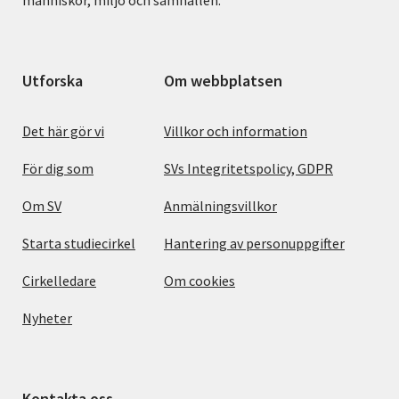
Utforska
Om webbplatsen
Det här gör vi
Villkor och information
För dig som
SVs Integritetspolicy, GDPR
Om SV
Anmälningsvillkor
Starta studiecirkel
Hantering av personuppgifter
Cirkelledare
Om cookies
Nyheter
Kontakta oss