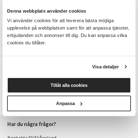
Denna webbplats använder cookies
Cirkelledare
Vi använder cookies för att leverera bästa möjliga
Kursen leds av Andreas Möller som bl.a. jobbat på
upplevelse på webbplatsen samt för att anpassa tjänster,
M.A.F. och varit konstnärlig ledare för teatergruppen
erbjudanden och annonser till dig. Du kan anpassa vilka
Tibbe under ett antal år. Han har även skrivit och
regisserat flera pjäser.
cookies du tillåter.
Bra att veta
Cirkeln startar vid minst 8 anmälda.
Visa detaljer
Anmälningsinformation
Tillåt alla cookies
Sista anmälningsdag 10/8. Anmäl dig här på sidan
eller ring till Lisa Formare på 0707341184 alternativt
maila lisa.formare@sv.se
Anpassa
Har du några frågor?
Kontakta SV Skåneland