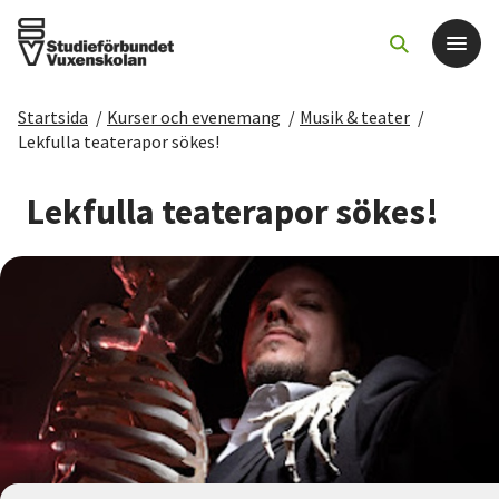
Startsida
/
Kurser och evenemang
/
Musik & teater
/
Det här gör vi
Lekfulla teaterapor sökes!
För dig som
Lekfulla teaterapor sökes!
Sök kurser och evenemang
Om SV
Starta studiecirkel
Cirkelledare