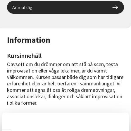
Anmäl dig
Information
Kursinnehåll
Oavsett om du drömmer om att stå på scen, testa
improvisation eller våga leka mer, är du varmt
välkommen. Kursen passar både dig som har tidigare
erfarenhet eller är helt oerfaren i sammanhanget. Vi
kommer att ägna åt oss åt roliga dramaövningar,
associationslekar, dialoger och såklart improvisation
i olika former.
Kursplan
Vi ses under tio veckor under hösten och om intresse
finns så fortsätter vi även under våren.