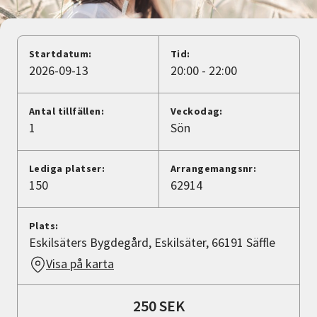
Nyheter
Avdelningar
Startdatum:
Tid:
2026-09-13
20:00 - 22:00
Lyssna
Antal tillfällen:
Veckodag:
1
Sön
Lediga platser:
Arrangemangsnr:
150
62914
Plats:
Eskilsäters Bygdegård, Eskilsäter, 66191 Säffle
Visa på karta
250 SEK