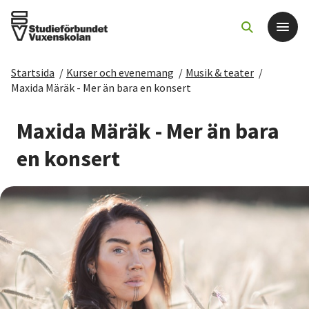
Startsida
/
Kurser och evenemang
/
Musik & teater
/
Det här gör vi
Maxida Märäk - Mer än bara en konsert
För dig som
Maxida Märäk - Mer än bara
en konsert
Sök kurser och evenemang
Om SV
Starta studiecirkel
Cirkelledare