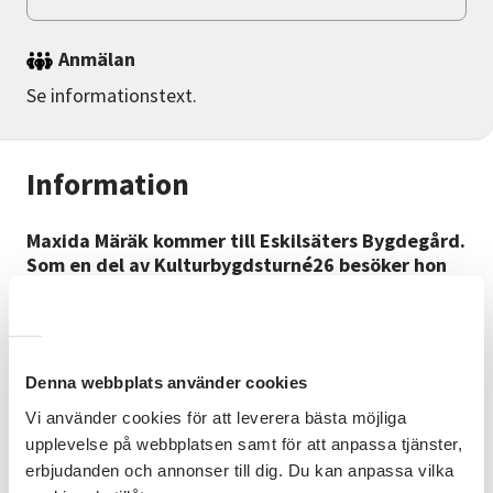
Anmälan
Se informationstext.
Information
Maxida Märäk kommer till Eskilsäters Bygdegård.
Som en del av Kulturbygdsturné26 besöker hon
Säffle den 13 september kl 20:00. Tillsammans
med musikern Louice Ottosson bjuder hon på en
konsert fylld med sång, jojk och berättelser - i en
nära och personlig miljö.
Denna webbplats använder cookies
Biljetter
Vi använder cookies för att leverera bästa möjliga
Biljettpris 250 kr. Boka biljetter genom att ringa 070-
upplevelse på webbplatsen samt för att anpassa tjänster,
332 30 48 eller 070-522 14 45.
erbjudanden och annonser till dig. Du kan anpassa vilka