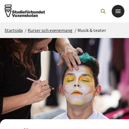
Startsida
/
Kurser och evenemang
/
Musik & teater
Det här gör vi
För dig som
Sök kurser och evenemang
Om SV
Starta studiecirkel
Cirkelledare