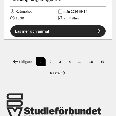
Katrineholm
mån 2026-09-14
18:30
7 Tillfällen
Läs mer och anmäl
Tidigare
1
2
3
4
...
18
19
Nästa