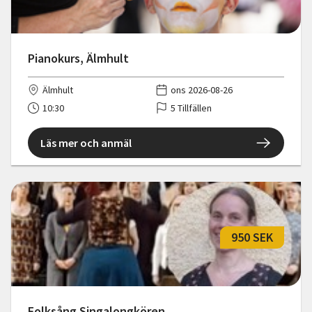
Pianokurs, Älmhult
Älmhult
ons 2026-08-26
10:30
5 Tillfällen
Läs mer och anmäl
950 SEK
Folksång Singalongkören