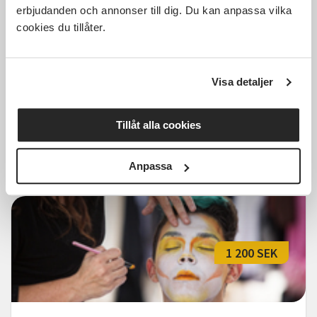
erbjudanden och annonser till dig. Du kan anpassa vilka
cookies du tillåter.
Livet och kärleken - Musikalisk
resa med Åsa Fång mfl (Aktiva
Seniorer Lerum)
Visa detaljer
Lerum
fre 2026-10-23
12:00
1 Tillfällen
Tillåt alla cookies
Läs mer och anmäl
Anpassa
1 200 SEK