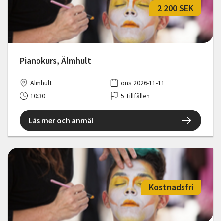
2 200 SEK
Pianokurs, Älmhult
Älmhult
ons 2026-11-11
10:30
5 Tillfällen
Läs mer och anmäl
Kostnadsfri