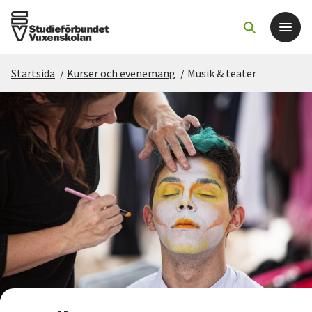
Startsida
/
Kurser och evenemang
/
Musik & teater
Det här gör vi
För dig som
Sök kurser och evenemang
Om SV
Starta studiecirkel
Cirkelledare