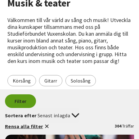
Musik & teater
Nyheter
Välkommen till vår värld av sång och musik! Utveckla
Avdelningar
dina kunskaper tillsammans med oss på
Studieförbundet Vuxenskolan. Du kan anmäla dig till
kurser inom bland annat sång, piano, gitarr,
musikproduktion och teater. Hos oss finns både
Lyssna
enskild undervisning och undervisning i grupp. Hitta
den kurs inom musik och teater som passar dig!
Körsång
Gitarr
Solosång
Filter
Sortera efter
Senast inlagda
Rensa alla filter
304
Träffar