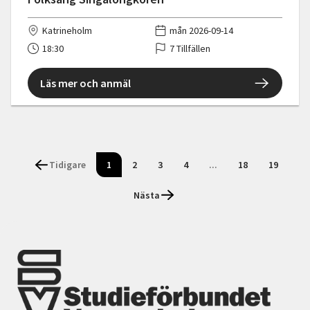
Katrineholm
mån 2026-09-14
18:30
7 Tillfällen
Läs mer och anmäl
Tidigare
1
2
3
4
...
18
19
Nästa