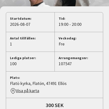
Nyheter
Avdelningar
Startdatum:
Tid:
2026-08-07
19:00 - 20:00
Lyssna
Antal tillfällen:
Veckodag:
1
Fre
Lediga platser:
Arrangemangsnr:
100
107547
Plats:
Flatö kyrka, Flatön, 47491 Ellös
Visa på karta
300 SEK