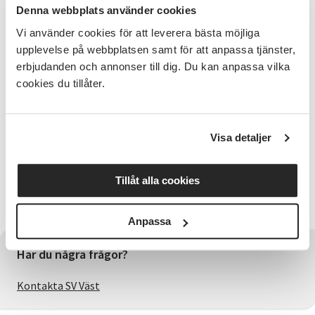
etablerat sig i musik och underhållningsbranschen.
Denna webbplats använder cookies
T&T har blivit ett begrepp som står för kvalitativ
Vi använder cookies för att leverera bästa möjliga
musikalisk underhållning på hög nivå.
upplevelse på webbplatsen samt för att anpassa tjänster,
Förköp
erbjudanden och annonser till dig. Du kan anpassa vilka
cookies du tillåter.
Biljetter kommer att finnas på nortic.se
https://www.nortic.se/ticket/event/80924
Visa detaljer
Mer information kommer på hemsidan:
www.flaton.se Välj Flatö Kyrkas Vänner/Musik i Flatö
Kyrka
Tillåt alla cookies
Arrangeras i samarbete med Flatö Kyrkas Vänner
Anpassa
Har du några frågor?
Kontakta SV Väst