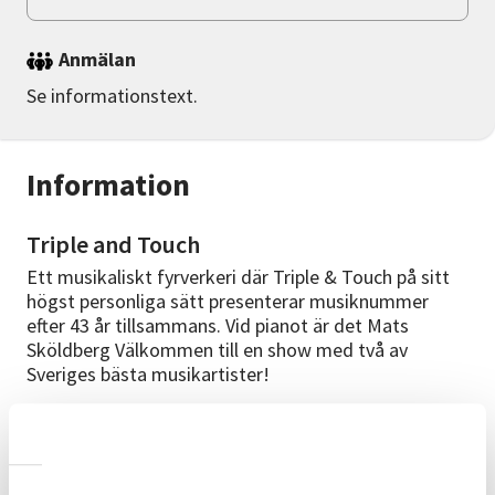
Anmälan
Se informationstext.
Information
Triple and Touch
Ett musikaliskt fyrverkeri där Triple & Touch på sitt
högst personliga sätt presenterar musiknummer
efter 43 år tillsammans. Vid pianot är det Mats
Sköldberg Välkommen till en show med två av
Sveriges bästa musikartister!
Artister
Göran Rudbo och Ken Wennerholm har sedan 1983,
via otaliga TV, radio och scenframträdanden