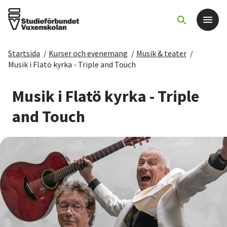
Startsida
/
Kurser och evenemang
/
Musik & teater
/
Det här gör vi
Musik i Flatö kyrka - Triple and Touch
För dig som
Musik i Flatö kyrka - Triple
and Touch
Sök kurser och evenemang
Om SV
Starta studiecirkel
Cirkelledare