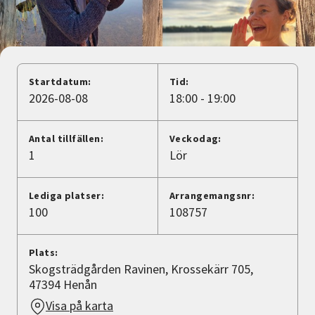
Nyheter
Avdelningar
Startdatum:
Tid:
2026-08-08
18:00 - 19:00
Lyssna
Antal tillfällen:
Veckodag:
1
Lör
Lediga platser:
Arrangemangsnr:
100
108757
Plats:
Skogsträdgården Ravinen, Krossekärr 705,
47394 Henån
Visa på karta