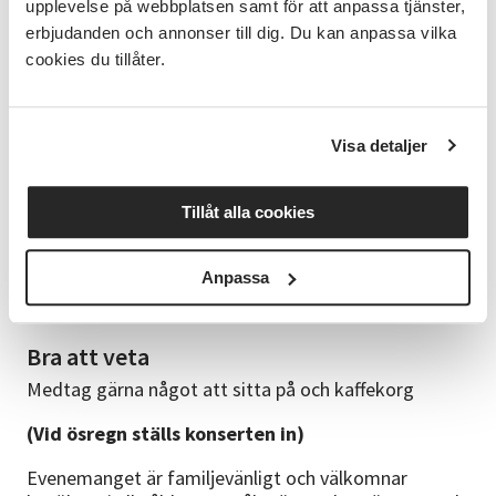
upplevelse på webbplatsen samt för att anpassa tjänster,
erbjudanden och annonser till dig. Du kan anpassa vilka
och håller liv i den tradition som funnits i hennes
cookies du tillåter.
norska släkt sedan långa tider.
Välkommen till en fäbodmagisk kväll!
Visa detaljer
Förköp
Kostnad: 150 kr, betalas kontant på plats med swish
Tillåt alla cookies
eller kontant.
Barn under 12 år gratis, 13-18 år 100 kr
Anpassa
Konsertens längd är ca 1 timma
Bra att veta
Medtag gärna något att sitta på och kaffekorg
(Vid ösregn ställs konserten in)
Evenemanget är familjevänligt och välkomnar