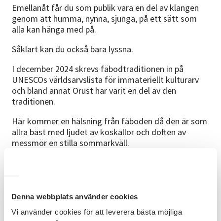
Emellanåt får du som publik vara en del av klangen
genom att humma, nynna, sjunga, på ett sätt som
alla kan hänga med på.
Såklart kan du också bara lyssna.
I december 2024 skrevs fäbodtraditionen in på
UNESCOs världsarvslista för immateriellt kulturarv
och bland annat Orust har varit en del av den
traditionen.
Här kommer en hälsning från fäboden då den är som
allra bäst med ljudet av koskällor och doften av
messmör en stilla sommarkväll.
Föreläsare/artist
Karin och Magnus är bosatta i Gnesta i Sörmland.
Denna webbplats använder cookies
De är, utöver sitt artisteri även körledare och Karin
håller många kulningskurser under sommarsäsongen,
Vi använder cookies för att leverera bästa möjliga
(Tavlebords honungsgård, Orust 9 augusti.)