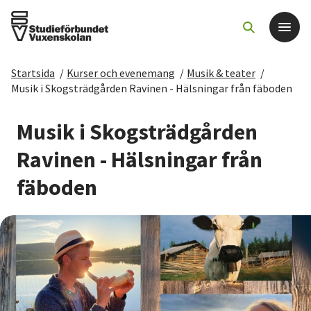
Startsida
/
Kurser och evenemang
/
Musik & teater
/
Det här gör vi
Musik i Skogsträdgården Ravinen - Hälsningar från fäboden
För dig som
Musik i Skogsträdgården
Ravinen - Hälsningar från
Sök kurser och evenemang
fäboden
Om SV
Starta studiecirkel
Cirkelledare