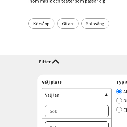
inom musik och teater som passar dig!
Körsång
Gitarr
Solosång
Filter
Välj plats
Typ 
A
Välj län
D
E
Välj ort
Välj län