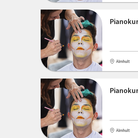
Mattmar
Mora
Pianokur
Mölndal
Norberg
Norrköping
Älmhult
Nässjö
Nösund
Pianokur
Oskarshamn
Pålsboda
Ragunda
Älmhult