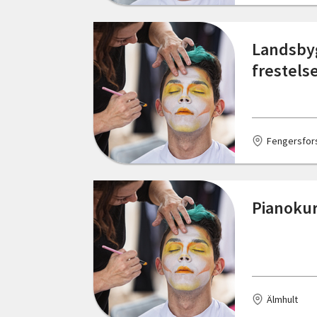
Köping
Lerum
Landsbyg
frestels
Lidköping
Linköping
Luleå
Fengersfor
Lund
Lödöse
Pianokur
Malmköping
Malmö
Mark
Älmhult