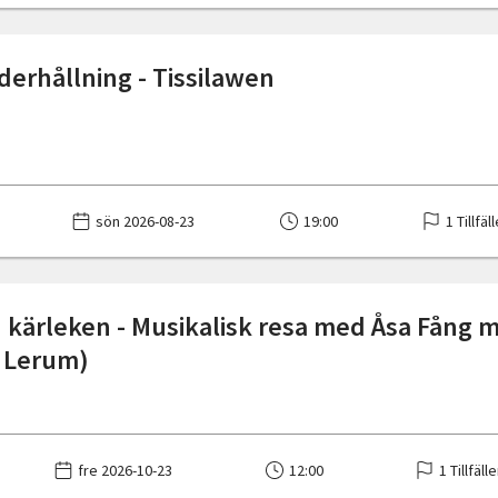
erhållning - Tissilawen
sön 2026-08-23
19:00
1 Tillfäl
h kärleken - Musikalisk resa med Åsa Fång m
 Lerum)
fre 2026-10-23
12:00
1 Tillfäll