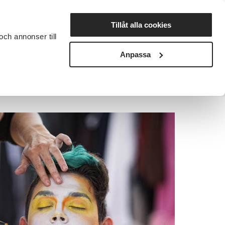
Lyssna
Tillåt alla cookies
och annonser till
rta studiecirkel
Cirkelledare
Nyheter
Avdelningar
Anpassa