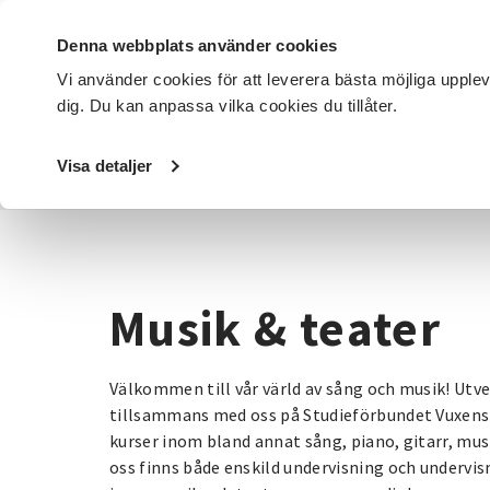
Denna webbplats använder cookies
Vi använder cookies för att leverera bästa möjliga upple
dig. Du kan anpassa vilka cookies du tillåter.
DET HÄR GÖR VI
FÖR DIG SOM
SÖK KURSER OCH EVENE
Visa detaljer
Startsida
/
Kurser och evenemang
/
Musik & teater
Musik & teater
Välkommen till vår värld av sång och musik! Utv
tillsammans med oss på Studieförbundet Vuxensk
kurser inom bland annat sång, piano, gitarr, mu
oss finns både enskild undervisning och undervisn