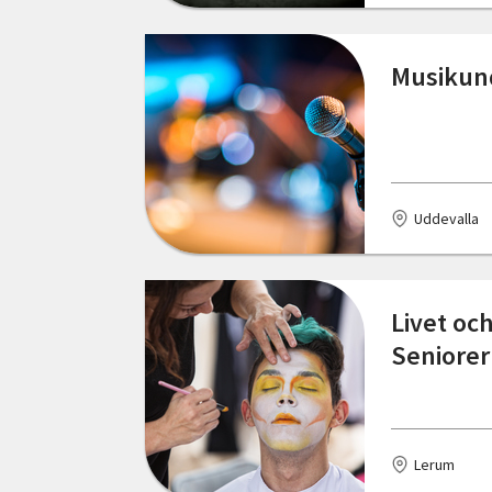
Järpen
Musikund
Jönköping
Katrineholm
Kinna
Uddevalla
Klippan
Kristianstad
Livet oc
Kumla
Seniorer
Kungsbacka
Kungsör
Kungälv
Lerum