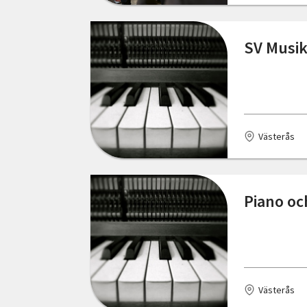
Östergötlands län
Gävle
SV Musik
Göteborg
Hallen
Hammarstrand
Västerås
Henån
Hindås
Piano oc
Hjo
Huddinge
Hägersten
Västerås
Höör