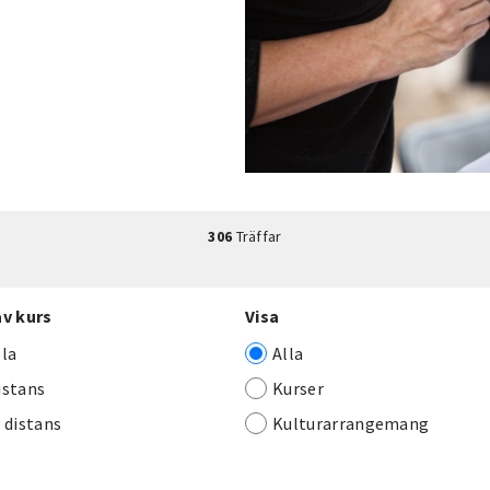
306
Träffar
av kurs
Visa
lla
Alla
istans
Kurser
j distans
Kulturarrangemang