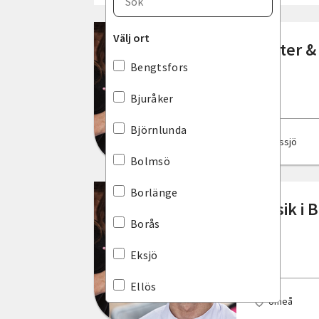
Blekinge län
Välj ort
Teater &
Dalarnas län
Bengtsfors
Gotlands län
Bjuråker
Gävleborgs län
Björnlunda
Nässjö
Hallands län
Bolmsö
Jämtlands län
Borlänge
Musik i 
Jönköpings län
Borås
Kalmar län
Eksjö
Kronobergs län
Ellös
Umeå
Norrbottens län
Enköping