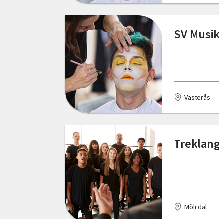
Skåne län
Eskilstuna
SV Musik
Stockholms län
Eslöv
Södermanlands län
Falkenberg
Uppsala län
Falköping
Västerås
Värmlands län
Fengersfors
Västerbottens län
Fjärdhundra
Treklang
Västernorrlands län
Floda
Västmanlands län
Granbergsdal
Västra Götalands län
Grillby
Örebro län
Mölndal
Gränna