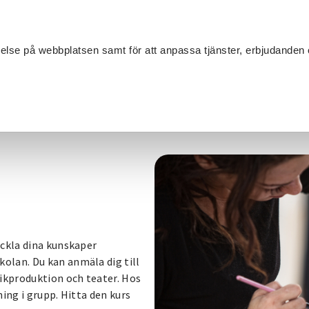
Sök
velse på webbplatsen samt för att anpassa tjänster, erbjudanden 
Om SV
Sta
MANG
eckla dina kunskaper
olan. Du kan anmäla dig till
sikproduktion och teater. Hos
ing i grupp. Hitta den kurs