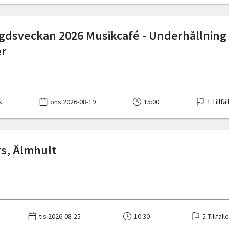
dsveckan 2026 Musikcafé - Underhållnin
er
s
ons 2026-08-19
15:00
1 Tillfä
s, Älmhult
tis 2026-08-25
10:30
5 Tillfäll