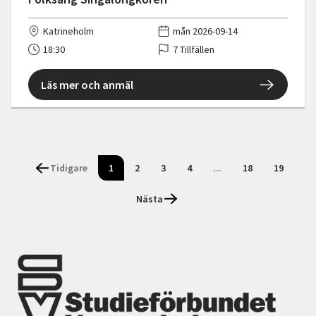
Katrineholm
mån 2026-09-14
18:30
7 Tillfällen
Läs mer och anmäl
Tidigare
1
2
3
4
...
18
19
Nästa