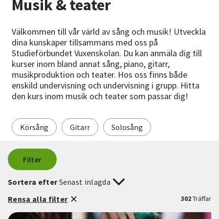
Musik & teater
Nyheter
Välkommen till vår värld av sång och musik! Utveckla
Avdelningar
dina kunskaper tillsammans med oss på
Studieförbundet Vuxenskolan. Du kan anmäla dig till
kurser inom bland annat sång, piano, gitarr,
musikproduktion och teater. Hos oss finns både
Lyssna
enskild undervisning och undervisning i grupp. Hitta
den kurs inom musik och teater som passar dig!
Körsång
Gitarr
Solosång
Filter
Sortera efter
Senast inlagda
Rensa alla filter
302
Träffar