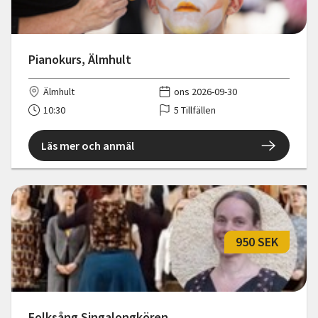
Pianokurs, Älmhult
Älmhult
ons 2026-09-30
10:30
5 Tillfällen
Läs mer och anmäl
950 SEK
Folksång Singalongkören