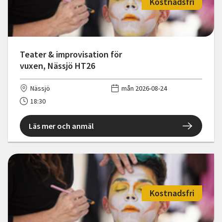
Kostnadsfri
Teater & improvisation för
vuxen, Nässjö HT26
Nässjö
mån 2026-08-24
18:30
Läs mer och anmäl
Kostnadsfri