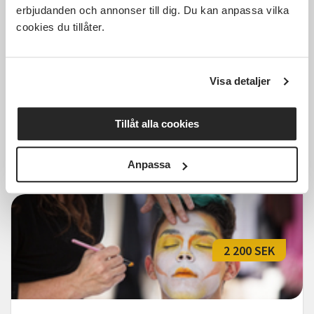
erbjudanden och annonser till dig. Du kan anpassa vilka
cookies du tillåter.
Livet och kärleken - Musikalisk
resa med Åsa Fång mfl (Aktiva
Seniorer Lerum)
Visa detaljer
Lerum
fre 2026-10-23
12:00
1 Tillfällen
Tillåt alla cookies
Läs mer och anmäl
Anpassa
2 200 SEK