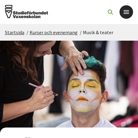
Startsida
/
Kurser och evenemang
/
Musik & teater
Det här gör vi
För dig som
Sök kurser och evenemang
Om SV
Starta studiecirkel
Cirkelledare