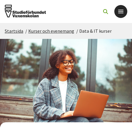
Startsida
/
Kurser och evenemang
/
Data & IT kurser
Det här gör vi
För dig som
Sök kurser och evenemang
Om SV
Starta studiecirkel
Cirkelledare