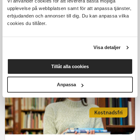
Vi använder cookies för att leverera bästa möjliga
upplevelse på webbplatsen samt för att anpassa tjänster,
erbjudanden och annonser till dig. Du kan anpassa vilka
cookies du tillåter.
IT-café med SPF Seniorerna i
Gävle
Gävle
ons 2026-09-30
Visa detaljer
13:00
1 Tillfällen
Tillåt alla cookies
Läs mer och anmäl
Anpassa
Kostnadsfri