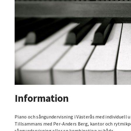
Information
Piano och sångundervisning i Västerås med individuell un
Tillsammans med Per-Anders Berg, kantor och rytmikped
sångundervisning eller en kombination av båda.