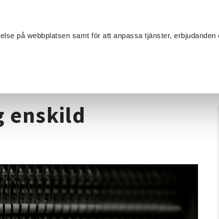
Sök
velse på webbplatsen samt för att anpassa tjänster, erbjudanden 
Om SV
Sta
MANG
usik Pian/Sång enskild undervisning
 enskild