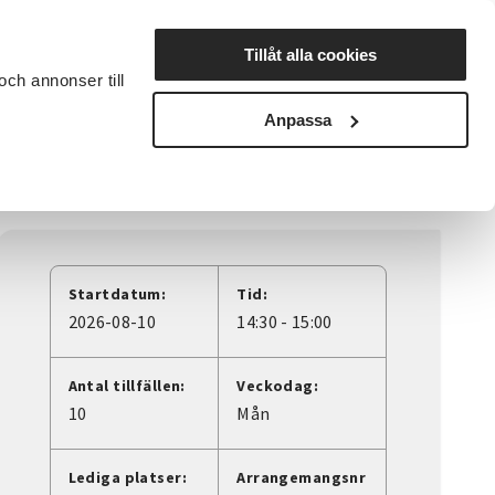
Lyssna
Tillåt alla cookies
och annonser till
rta studiecirkel
Cirkelledare
Nyheter
Avdelningar
Anpassa
Startdatum:
Tid:
2026-08-10
14:30 - 15:00
Antal tillfällen:
Veckodag:
10
Mån
Lediga platser:
Arrangemangsnr