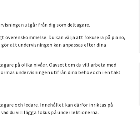
ervisningen utgår från dig som deltagare.
igt överenskommelse. Du kan välja att fokusera på piano,
 gör att undervisningen kan anpassas efter dina
tagare på olika nivåer. Oavsett om du vill arbeta med
formas undervisningen utifrån dina behov och i en takt
are och ledare. Innehållet kan därför inriktas på
vad du vill lägga fokus på under lektionerna.