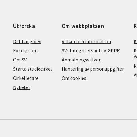
Utforska
Om webbplatsen
K
Det här gör vi
Villkor och information
K
För dig som
SVs Integritetspolicy, GDPR
K
V
Om SV
Anmälningsvillkor
K
Starta studiecirkel
Hantering av personuppgifter
V
Cirkelledare
Om cookies
Nyheter