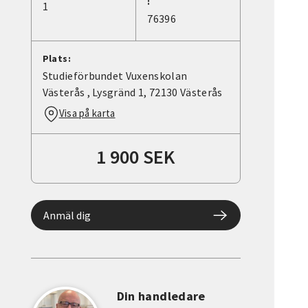
:
1
76396
Plats:
Studieförbundet Vuxenskolan
Västerås , Lysgränd 1, 72130 Västerås
Visa på karta
1 900 SEK
Anmäl dig
Din handledare