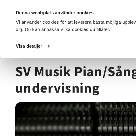
Denna webbplats använder cookies
Vi använder cookies för att leverera bästa möjliga upple
dig. Du kan anpassa vilka cookies du tillåter.
DET HÄR GÖR VI
FÖR DIG SOM
SÖK KURSER OCH EVENE
Visa detaljer
Startsida
/
Kurser och evenemang
/
Musik & teater
/
SV M
SV Musik Pian/Sång
undervisning