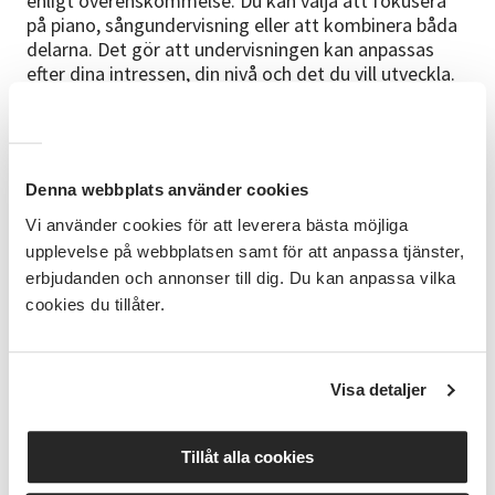
enligt överenskommelse. Du kan välja att fokusera
på piano, sångundervisning eller att kombinera båda
delarna. Det gör att undervisningen kan anpassas
efter dina intressen, din nivå och det du vill utveckla.
Kursen riktar sig till blandade åldrar och välkomnar
deltagare på olika nivåer. Oavsett om du vill arbeta
med pianospel, röst eller samspelet mellan sång och
piano formas undervisningen utifrån dina behov och i
Denna webbplats använder cookies
en takt som fungerar för dig.
Vi använder cookies för att leverera bästa möjliga
upplevelse på webbplatsen samt för att anpassa tjänster,
Kursen bygger på individuell undervisning.
erbjudanden och annonser till dig. Du kan anpassa vilka
Upplägget formas enligt överenskommelse mellan
cookies du tillåter.
deltagare och ledare. Innehållet kan därför inriktas
på piano, sångundervisning eller båda delarna
beroende på vad du vill lägga fokus på under
Visa detaljer
lektionerna.
FÖRKUNSKAPER
Tillåt alla cookies
Inga förkunskaper krävs