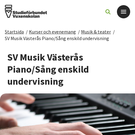
Startsida
/
Kurser och evenemang
/
Musik & teater
/
Det här gör vi
SV Musik Västerås Piano/Sång enskild undervisning
För dig som
SV Musik Västerås
Piano/Sång enskild
Sök kurser och evenemang
undervisning
Om SV
Starta studiecirkel
Cirkelledare