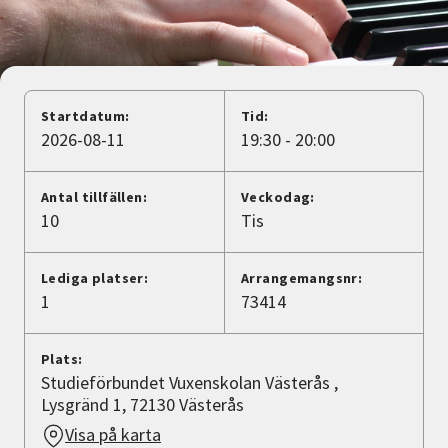
Nyheter
Avdelningar
Startdatum:
Tid:
2026-08-11
19:30 - 20:00
Lyssna
Antal tillfällen:
Veckodag:
10
Tis
Lediga platser:
Arrangemangsnr:
1
73414
Plats:
Studieförbundet Vuxenskolan Västerås ,
Lysgränd 1, 72130 Västerås
Visa på karta