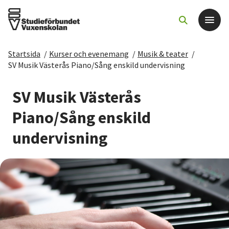
Startsida
/
Kurser och evenemang
/
Musik & teater
/
Det här gör vi
SV Musik Västerås Piano/Sång enskild undervisning
För dig som
SV Musik Västerås
Piano/Sång enskild
Sök kurser och evenemang
undervisning
Om SV
Starta studiecirkel
Cirkelledare