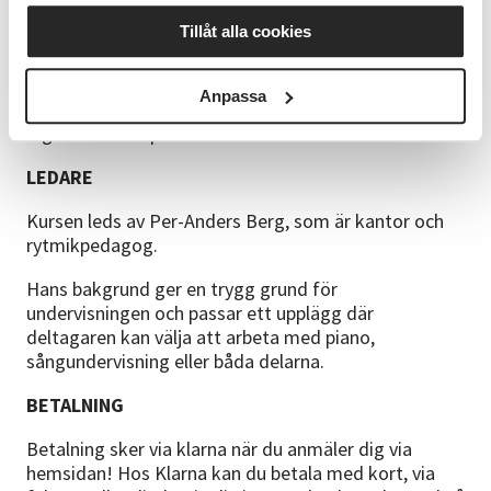
beroende på vad du vill lägga fokus på under
Tillåt alla cookies
lektionerna.
FÖRKUNSKAPER
Anpassa
Inga förkunskaper krävs
LEDARE
Kursen leds av Per-Anders Berg, som är kantor och
rytmikpedagog.
Hans bakgrund ger en trygg grund för
undervisningen och passar ett upplägg där
deltagaren kan välja att arbeta med piano,
sångundervisning eller båda delarna.
BETALNING
Betalning sker via klarna när du anmäler dig via
hemsidan! Hos Klarna kan du betala med kort, via