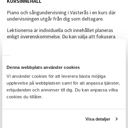
KURSINNEHÅLL
Piano och sångundervisning i Västerås i en kurs där
undervisningen utgår från dig som deltagare.
Lektionerna är individuella och innehållet planeras
enligt överenskommelse. Du kan välja att fokusera
på piano, sångundervisning eller att kombinera båda
delarna. Det gör att undervisningen kan anpassas
efter dina intressen, din nivå och det du vill utveckla.
Kursen riktar sig till blandade åldrar och välkomnar
Denna webbplats använder cookies
deltagare på olika nivåer. Oavsett om du vill arbeta
Vi använder cookies för att leverera bästa möjliga
med pianospel, röst eller samspelet mellan sång och
upplevelse på webbplatsen samt för att anpassa tjänster,
piano formas undervisningen utifrån dina behov och i
erbjudanden och annonser till dig. Du kan anpassa vilka
en takt som fungerar för dig.
cookies du tillåter.
Kursen bygger på individuell undervisning.
Upplägget formas enligt överenskommelse mellan
Visa detaljer
deltagare och ledare. Innehållet kan därför inriktas
på piano, sångundervisning eller båda delarna