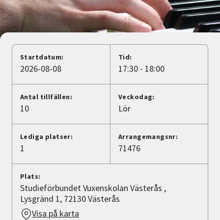
Nyheter
Avdelningar
Startdatum:
Tid:
2026-08-08
17:30 - 18:00
Lyssna
Antal tillfällen:
Veckodag:
10
Lör
Lediga platser:
Arrangemangsnr:
1
71476
Plats:
Studieförbundet Vuxenskolan Västerås ,
Lysgränd 1, 72130 Västerås
Visa på karta