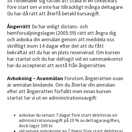
SV förbehåller sig rätten att ställa in en cirkel/kurs
Nyheter
före start om vi inte har tillräckligt många deltagare.
Du har då rätt att återfå betald kursavgift.
Avdelningar
Ångerrätt
Du har enligt distans- och
hemförsäljningslagen (2005:59) rätt att ångra dig
och avboka din anmälan genom att meddela oss
Lyssna
skriftligt inom 14 dagar efter det att du fått
bekräftat att du har en plats reserverad. Om kursen
har startat och du har deltagit vid en sammankomst
har du accepterat att avstå från ångerrätten.
Avbokning – Avanmälan
Förutom ångerrätten ovan
är anmälan bindande. Om du återtar din anmälan
efter att ångerrätten förfallit men innan kursen
startat tar vi ut en administrationsavgift:
avbokar du senast 7 dagar före start debiteras en
administrationsavgift på 10 % av deltagaravgiften,
dock lägst 100 kr.
vid senare avbokning än 7 dagar före start debiteras