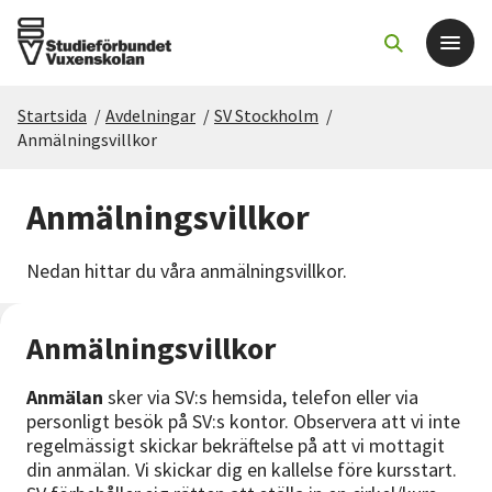
Startsida
/
Avdelningar
/
SV Stockholm
/
Det här gör vi
Anmälningsvillkor
För dig som
Anmälningsvillkor
Sök kurser och evenemang
Nedan hittar du våra anmälningsvillkor.
Om SV
Anmälningsvillkor
Starta studiecirkel
Anmälan
sker via SV:s hemsida, telefon eller via
personligt besök på SV:s kontor. Observera att vi inte
regelmässigt skickar bekräftelse på att vi mottagit
Cirkelledare
din anmälan. Vi skickar dig en kallelse före kursstart.