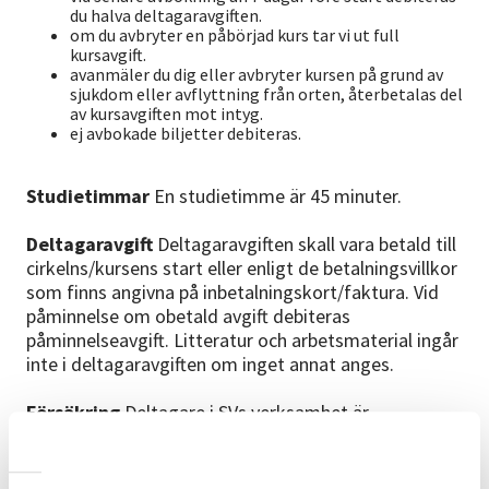
du halva deltagaravgiften.
om du avbryter en påbörjad kurs tar vi ut full
kursavgift.
avanmäler du dig eller avbryter kursen på grund av
sjukdom eller avflyttning från orten, återbetalas del
av kursavgiften mot intyg.
ej avbokade biljetter debiteras.
Studietimmar
En studietimme är 45 minuter.
Deltagaravgift
Deltagaravgiften skall vara betald till
cirkelns/kursens start eller enligt de betalningsvillkor
som finns angivna på inbetalningskort/faktura. Vid
påminnelse om obetald avgift debiteras
påminnelseavgift. Litteratur och arbetsmaterial ingår
inte i deltagaravgiften om inget annat anges.
Försäkring
Deltagare i SVs verksamhet är
olycksfallsförsäkrade under studietiden, samt vid
resa till och från studielokalen.