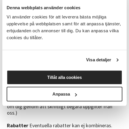
Studielokaler
Kontrollera noga vilken lokal din kurs
Denna webbplats använder cookies
är förlagd till. Information hittar du på din kallelse.
Vi använder cookies för att leverera bästa möjliga
Intyg
Intyg kan erhållas kostnadsfritt i anslutning till
upplevelse på webbplatsen samt för att anpassa tjänster,
avslutad kurs. Minst 70% närvaro erfordras.
erbjudanden och annonser till dig. Du kan anpassa vilka
cookies du tillåter.
Reklamation
Vid reklamation gäller
konsumenttjänstlagens regler. Administration av
personuppgifter (PuL) Vi dataregistrerar dina
Visa detaljer
personuppgifter samt till vilken studiecirkel du
anmält dig. Dessa uppgifter kan Studieförbundet
Vuxenskolan även komma att använda för utskick av
Tillåt alla cookies
information om verksamhet. Om du motsätter dig
sådan användning av dina personuppgifter, vänligen
meddela oss. (Som deltagare har du rätt att
Anpassa
kostnadsfritt ta del av den information som finns
om dig genom att skriftligt begära uppgifter från
oss.)
Rabatter
Eventuella rabatter kan ej kombineras.