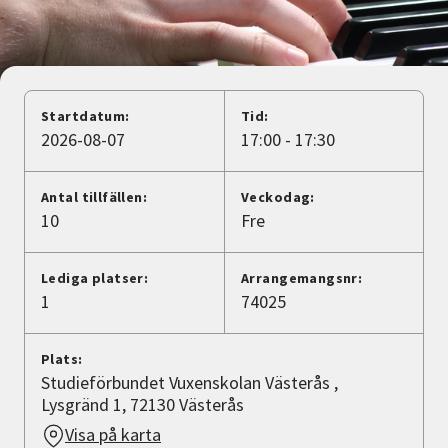
Nyheter
Avdelningar
Startdatum:
Tid:
2026-08-07
17:00 - 17:30
Lyssna
Antal tillfällen:
Veckodag:
10
Fre
Lediga platser:
Arrangemangsnr:
1
74025
Plats:
Studieförbundet Vuxenskolan Västerås ,
Lysgränd 1, 72130 Västerås
Visa på karta