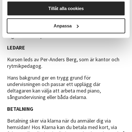
beroende på vad du vill lägga fokus på under
Tillåt alla cookies
lektionerna.
FÖRKUNSKAPER
Anpassa
Inga förkunskaper krävs
LEDARE
Kursen leds av Per-Anders Berg, som är kantor och
rytmikpedagog.
Hans bakgrund ger en trygg grund för
undervisningen och passar ett upplägg där
deltagaren kan välja att arbeta med piano,
sångundervisning eller båda delarna.
BETALNING
Betalning sker via klarna när du anmäler dig via
hemsidan! Hos Klarna kan du betala med kort, via