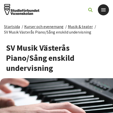
Startsida
/
Kurser och evenemang
/
Musik & teater
/
Det här gör vi
SV Musik Västerås Piano/Sång enskild undervisning
För dig som
SV Musik Västerås
Piano/Sång enskild
Sök kurser och evenemang
undervisning
Om SV
Starta studiecirkel
Cirkelledare