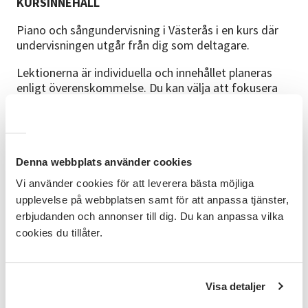
KURSINNEHÅLL
Piano och sångundervisning i Västerås i en kurs där
undervisningen utgår från dig som deltagare.
Lektionerna är individuella och innehållet planeras
enligt överenskommelse. Du kan välja att fokusera
på piano, sångundervisning eller att kombinera båda
delarna. Det gör att undervisningen kan anpassas
efter dina intressen, din nivå och det du vill utveckla.
Kursen riktar sig till blandade åldrar och välkomnar
Denna webbplats använder cookies
deltagare på olika nivåer. Oavsett om du vill arbeta
Vi använder cookies för att leverera bästa möjliga
med pianospel, röst eller samspelet mellan sång och
upplevelse på webbplatsen samt för att anpassa tjänster,
piano formas undervisningen utifrån dina behov och i
erbjudanden och annonser till dig. Du kan anpassa vilka
en takt som fungerar för dig.
cookies du tillåter.
Kursen bygger på individuell undervisning.
Upplägget formas enligt överenskommelse mellan
Visa detaljer
deltagare och ledare. Innehållet kan därför inriktas
på piano, sångundervisning eller båda delarna