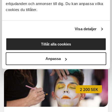
erbjudanden och annonser till dig. Du kan anpassa vilka
cookies du tillåter.
Livet och kärleken - Musikalisk
resa med Åsa Fång mfl (Aktiva
Seniorer Lerum)
Visa detaljer
Lerum
fre 2026-10-23
12:00
1 Tillfällen
Tillåt alla cookies
Läs mer och anmäl
Anpassa
2 200 SEK