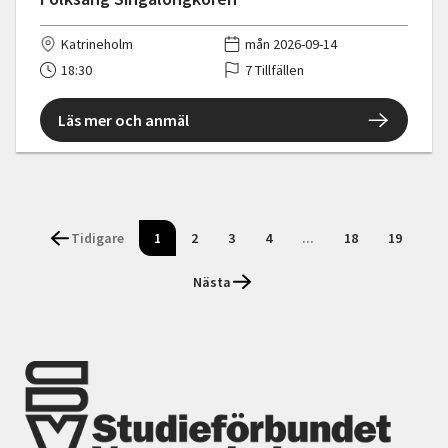
Katrineholm
mån 2026-09-14
18:30
7 Tillfällen
Läs mer och anmäl
Tidigare
1
2
3
4
...
18
19
Nästa