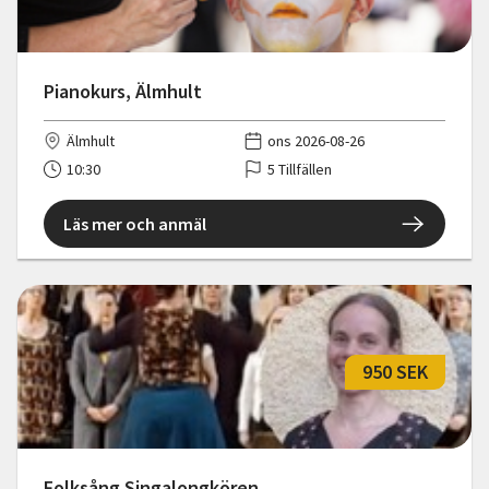
Pianokurs, Älmhult
Älmhult
ons 2026-08-26
10:30
5 Tillfällen
Läs mer och anmäl
950 SEK
Folksång Singalongkören