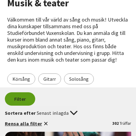
Musik & teater
Nyheter
Välkommen till vår värld av sång och musik! Utveckla
Avdelningar
dina kunskaper tillsammans med oss på
Studieförbundet Vuxenskolan. Du kan anmäla dig till
kurser inom bland annat sång, piano, gitarr,
musikproduktion och teater. Hos oss finns både
Lyssna
enskild undervisning och undervisning i grupp. Hitta
den kurs inom musik och teater som passar dig!
Körsång
Gitarr
Solosång
Filter
Sortera efter
Senast inlagda
Rensa alla filter
302
Träffar