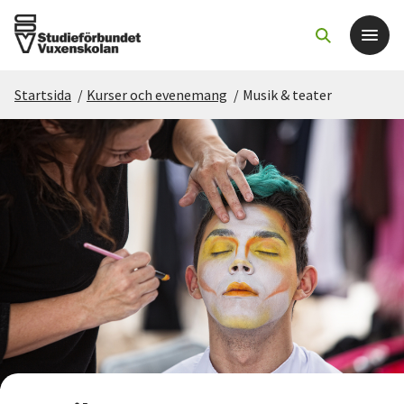
Startsida
/
Kurser och evenemang
/
Musik & teater
Det här gör vi
För dig som
Sök kurser och evenemang
Om SV
Starta studiecirkel
Cirkelledare