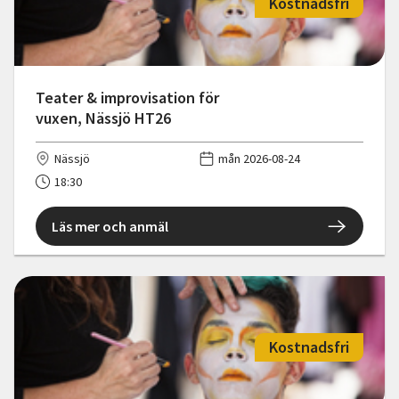
Kostnadsfri
Teater & improvisation för
vuxen, Nässjö HT26
Nässjö
mån 2026-08-24
18:30
Läs mer och anmäl
Kostnadsfri